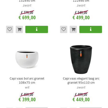
132x90 cm
122x46 cm
zwart
zwart
€
779
,
00
€
549
,
00
€
699
,
00
€
499
,
00
Capi vaas bol arc graniet
Capi vaas elegant laag arc
108x75 cm
graniet 95x110 cm
wit
zwart
€
459
,
00
€
499
,
00
€
399
,
00
€
449
,
00