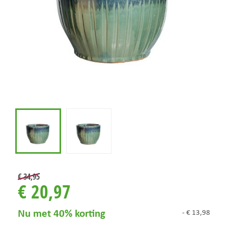
€
34
,
95
€
20
,
97
Nu met 40% korting
-
€
13
,
98