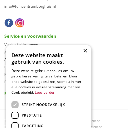
info@tuincentrumborghuis.nl
Service en voorwaarden
Veelgestelde vragen
×
Algemene voorwaarden
Deze website maakt
Assortiment
gebruik van cookies.
Folder
Deze website gebruikt cookies om uw
Klantenkaart
gebruikerservaring te verbeteren. Door
Blog
onze website te gebruiken, stemt u in met
alle cookies in overeenstemming met ons
Reviews
Cookiebeleid.
Lees verder
STRIKT NOODZAKELIJK
PRESTATIE
Tuincentrum Borghuis
Tuinmeubels Enschede
TARGETING
Tuinmeubels
Tuinmeubelen Enschede