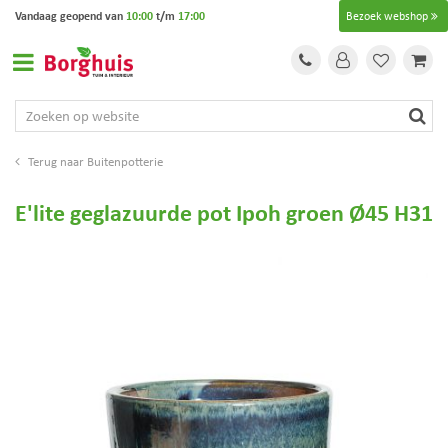
G
Vandaag geopend van
10:00
t/m
17:00
Bezoek webshop
a
n
a
a
r
c
o
Buitenpotterie
n
t
E'lite geglazuurde pot Ipoh groen Ø45 H31
e
n
t