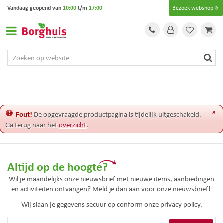
G
Vandaag geopend van
10:00
t/m
17:00
Bezoek webshop
a
n
a
a
r
c
o
n
t
e
x
Fout!
De opgevraagde productpagina is tijdelijk uitgeschakeld.
n
Ga terug naar het
overzicht
.
t
Altijd op de hoogte?
Wil je maandelijks onze nieuwsbrief met nieuwe items, aanbiedingen
en activiteiten ontvangen? Meld je dan aan voor onze nieuwsbrief!
Wij slaan je gegevens secuur op conform onze
privacy policy.