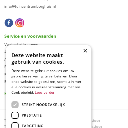
info@tuincentrumborghuis.nl
Service en voorwaarden
Veelgestelde vragen
×
Algemene voorwaarden
Deze website maakt
Assortiment
gebruik van cookies.
Folder
Deze website gebruikt cookies om uw
Klantenkaart
gebruikerservaring te verbeteren. Door
Blog
onze website te gebruiken, stemt u in met
alle cookies in overeenstemming met ons
Reviews
Cookiebeleid.
Lees verder
STRIKT NOODZAKELIJK
PRESTATIE
Tuincentrum Borghuis
Tuinmeubels Enschede
TARGETING
Tuinmeubels
Tuinmeubelen Enschede