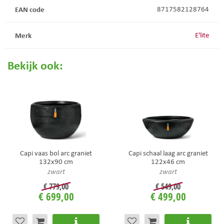
EAN code
8717582128764
Merk
E'lite
Bekijk ook:
Capi vaas bol arc graniet
Capi schaal laag arc graniet
132x90 cm
122x46 cm
zwart
zwart
€
779
,
00
€
549
,
00
€
699
,
00
€
499
,
00