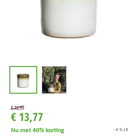
€
22
,
95
€
13
,
77
Nu met 40% korting
-
€
9
,
18