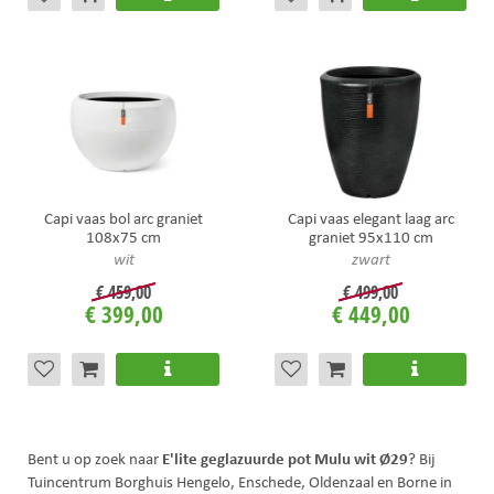
Capi vaas bol arc graniet
Capi vaas elegant laag arc
108x75 cm
graniet 95x110 cm
wit
zwart
€
459
,
00
€
499
,
00
€
399
,
00
€
449
,
00
E'lite geglazuurde pot Mulu wit Ø29
Bent u op zoek naar
? Bij
Tuincentrum Borghuis Hengelo, Enschede, Oldenzaal en Borne in