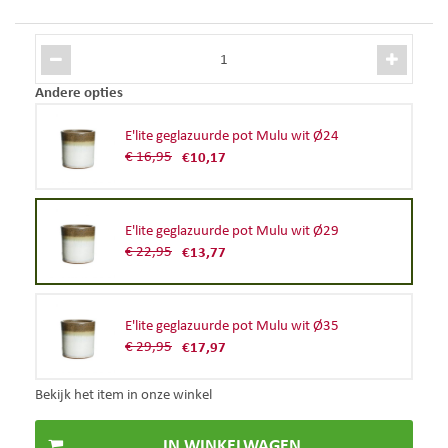
Andere opties
E'lite geglazuurde pot Mulu wit Ø24
€
16
,
95
€
10
,
17
E'lite geglazuurde pot Mulu wit Ø29
€
22
,
95
€
13
,
77
E'lite geglazuurde pot Mulu wit Ø35
€
29
,
95
€
17
,
97
Bekijk het item in onze winkel