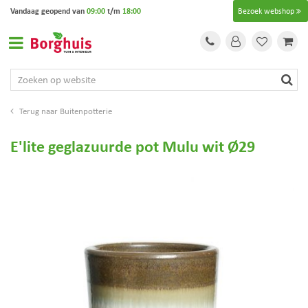
G
Vandaag geopend van
09:00
t/m
18:00
Bezoek webshop
a
n
a
a
r
c
o
Buitenpotterie
n
t
E'lite geglazuurde pot Mulu wit Ø29
e
n
t