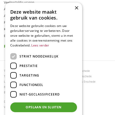
Veelgestelde vragen
×
Algemene voorwaarden
Deze website maakt
Assortiment
gebruik van cookies.
Folder
Deze website gebruikt cookies om uw
Klantenkaart
gebruikerservaring te verbeteren. Door
Blog
onze website te gebruiken, stemt u in met
alle cookies in overeenstemming met ons
Reviews
Cookiebeleid.
Lees verder
STRIKT NOODZAKELIJK
PRESTATIE
Tuincentrum Borghuis
Tuinmeubels Enschede
TARGETING
Tuinmeubels
Tuinmeubelen Enschede
Loungesets
Woonaccessoires Enschede
FUNCTIONEEL
Bloemen
Barbecues
NIET-GECLASSIFICEERD
Dierenwinkel Enschede
Weber bbq kopen Hengelo
OPSLAAN EN SLUITEN