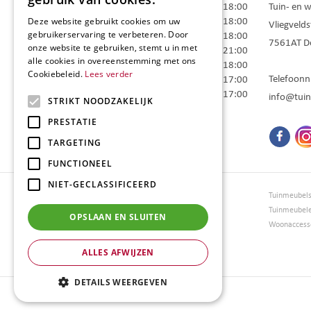
Maandag
09:00 - 18:00
Tuin- en 
Dinsdag
09:00 - 18:00
Deze website gebruikt cookies om uw
Vliegvelds
Woensdag
09:00 - 18:00
gebruikerservaring te verbeteren. Door
7561AT
D
onze website te gebruiken, stemt u in met
Donderdag
09:00 - 21:00
alle cookies in overeenstemming met ons
Vrijdag
09:00 - 18:00
Cookiebeleid.
Lees verder
Telefoon
Zaterdag
09:00 - 17:00
Zondag
10:00 - 17:00
info@tuin
STRIKT NOODZAKELIJK
Toon alle openingstijden
PRESTATIE
TARGETING
FUNCTIONEEL
NIET-GECLASSIFICEERD
Tuincentrum Borghuis
Tuinmeubel
Tuinmeubels
Tuinmeubel
OPSLAAN EN SLUITEN
Loungesets
Woonaccesso
Bloemen
ALLES AFWIJZEN
Barbecues
DETAILS WEERGEVEN