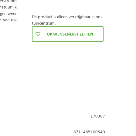
terstroom
atuurlijk
egen weer
Dit product is alleen verkrijgbaar in ons
gd van uw
tuincentrum.
170387
8711465100540