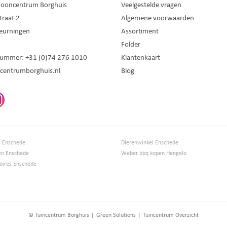
wooncentrum Borghuis
Veelgestelde vragen
traat 2
Algemene voorwaarden
eurningen
Assortiment
Folder
nummer:
+31 (0)74 276 1010
Klantenkaart
centrumborghuis.nl
Blog
s Enschede
Dierenwinkel Enschede
en Enschede
Weber bbq kopen Hengelo
ires Enschede
© Tuincentrum Borghuis
Green Solutions
Tuincentrum Overzicht
Slangverbinder 25 mm x 19 mm