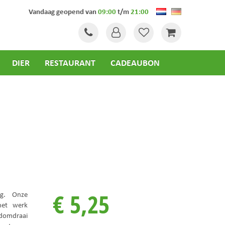
Vandaag geopend van
09:00
t/m
21:00
DIER
RESTAURANT
CADEAUBON
€
5
,
25
ng. Onze
het werk
domdraai