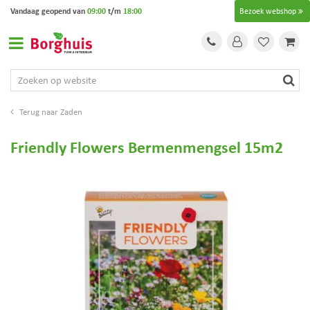
G
Vandaag geopend van
09:00
t/m
18:00
Bezoek webshop
a
n
a
a
r
c
o
Zaden
n
t
Friendly Flowers Bermenmengsel 15m2
e
n
t