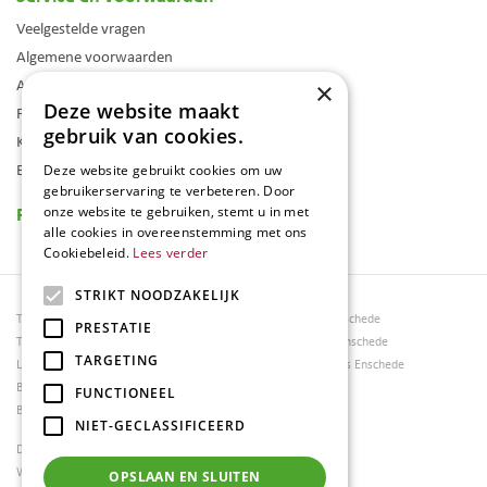
Veelgestelde vragen
Algemene voorwaarden
Assortiment
×
Deze website maakt
Folder
gebruik van cookies.
Klantenkaart
Blog
Deze website gebruikt cookies om uw
gebruikerservaring te verbeteren. Door
Reviews
onze website te gebruiken, stemt u in met
alle cookies in overeenstemming met ons
Cookiebeleid.
Lees verder
STRIKT NOODZAKELIJK
Tuincentrum Borghuis
Tuinmeubels Enschede
PRESTATIE
Tuinmeubels
Tuinmeubelen Enschede
TARGETING
Loungesets
Woonaccessoires Enschede
Bloemen
FUNCTIONEEL
Barbecues
NIET-GECLASSIFICEERD
Dierenwinkel Enschede
Weber bbq kopen Hengelo
OPSLAAN EN SLUITEN