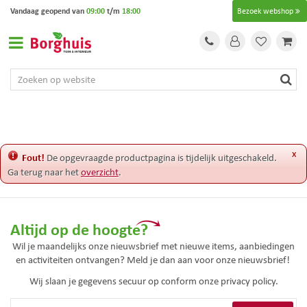
G
Vandaag geopend van
09:00
t/m
18:00
Bezoek webshop
a
n
a
a
r
c
o
n
t
e
x
Fout!
De opgevraagde productpagina is tijdelijk uitgeschakeld.
n
Ga terug naar het
overzicht
.
t
Altijd op de hoogte?
Wil je maandelijks onze nieuwsbrief met nieuwe items, aanbiedingen
en activiteiten ontvangen? Meld je dan aan voor onze nieuwsbrief!
Wij slaan je gegevens secuur op conform onze
privacy policy.