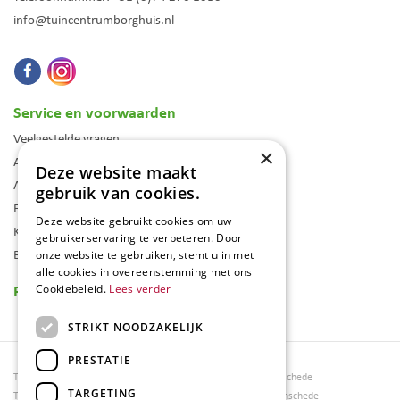
info@tuincentrumborghuis.nl
Service en voorwaarden
Veelgestelde vragen
×
Algemene voorwaarden
Deze website maakt
Assortiment
gebruik van cookies.
Folder
Deze website gebruikt cookies om uw
Klantenkaart
gebruikerservaring te verbeteren. Door
Blog
onze website te gebruiken, stemt u in met
alle cookies in overeenstemming met ons
Reviews
Cookiebeleid.
Lees verder
STRIKT NOODZAKELIJK
PRESTATIE
Tuincentrum Borghuis
Tuinmeubels Enschede
TARGETING
Tuinmeubels
Tuinmeubelen Enschede