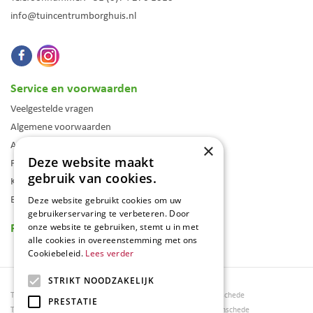
info@tuincentrumborghuis.nl
Service en voorwaarden
Veelgestelde vragen
Algemene voorwaarden
Assortiment
×
Deze website maakt
Folder
gebruik van cookies.
Klantenkaart
Blog
Deze website gebruikt cookies om uw
gebruikerservaring te verbeteren. Door
Reviews
onze website te gebruiken, stemt u in met
alle cookies in overeenstemming met ons
Cookiebeleid.
Lees verder
STRIKT NOODZAKELIJK
Tuincentrum Borghuis
Tuinmeubels Enschede
PRESTATIE
Tuinmeubels
Tuinmeubelen Enschede