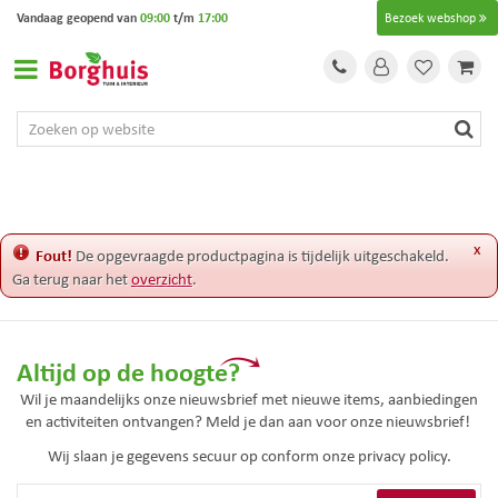
G
Vandaag geopend van
09:00
t/m
17:00
Bezoek webshop
a
n
a
a
r
c
o
n
t
e
x
Fout!
De opgevraagde productpagina is tijdelijk uitgeschakeld.
n
Ga terug naar het
overzicht
.
t
Altijd op de hoogte?
Wil je maandelijks onze nieuwsbrief met nieuwe items, aanbiedingen
en activiteiten ontvangen? Meld je dan aan voor onze nieuwsbrief!
Wij slaan je gegevens secuur op conform onze
privacy policy.