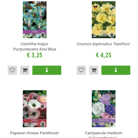
Cerinthe major
Cosmos bipinnatus 'Xanthos'
Purpurescens Kiwi Blue
€
3
,
25
€
4
,
25
Papaver rhoeas Parelmoer
Campanula medium
'Calycanthema' -