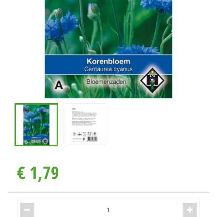
€
1
,
79