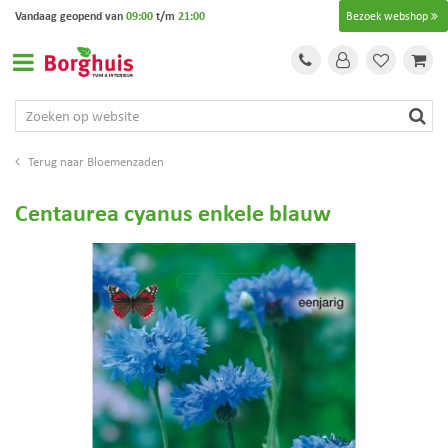
G
Vandaag geopend van
09:00
t/m
21:00
Bezoek webshop
a
n
a
a
r
c
o
Bloemenzaden
n
t
Centaurea cyanus enkele blauw
e
n
t