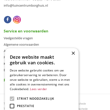
info@tuincentrumborghuis.nl
Service en voorwaarden
Veelgestelde vragen
Algemene voorwaarden
Assortiment
×
Deze website maakt
Folder
gebruik van cookies.
Klantenkaart
Blog
Deze website gebruikt cookies om uw
gebruikerservaring te verbeteren. Door
Reviews
onze website te gebruiken, stemt u in met
alle cookies in overeenstemming met ons
Cookiebeleid.
Lees verder
STRIKT NOODZAKELIJK
Tuincentrum Borghuis
Tuinmeubels Enschede
PRESTATIE
Tuinmeubels
Tuinmeubelen Enschede