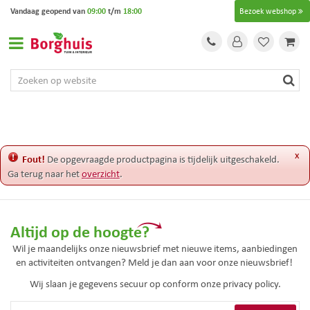
G
Vandaag geopend van
09:00
t/m
18:00
Bezoek webshop
a
n
a
a
r
c
o
n
t
e
x
Fout!
De opgevraagde productpagina is tijdelijk uitgeschakeld.
n
Ga terug naar het
overzicht
.
t
Altijd op de hoogte?
Wil je maandelijks onze nieuwsbrief met nieuwe items, aanbiedingen
en activiteiten ontvangen? Meld je dan aan voor onze nieuwsbrief!
Wij slaan je gegevens secuur op conform onze
privacy policy.