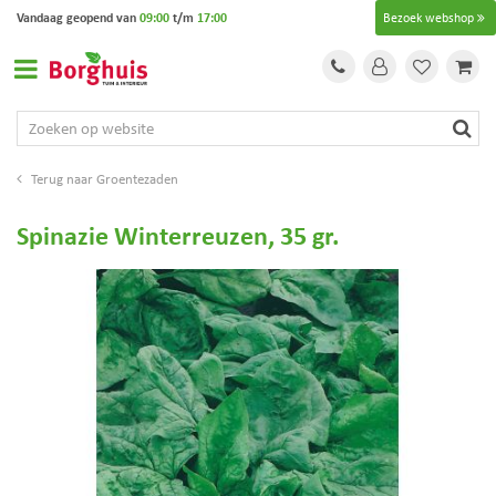
G
Vandaag geopend van
09:00
t/m
17:00
Bezoek webshop
a
n
a
a
r
c
o
Groentezaden
n
t
Spinazie Winterreuzen, 35 gr.
e
n
t