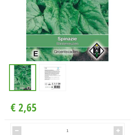
€
2
,
65