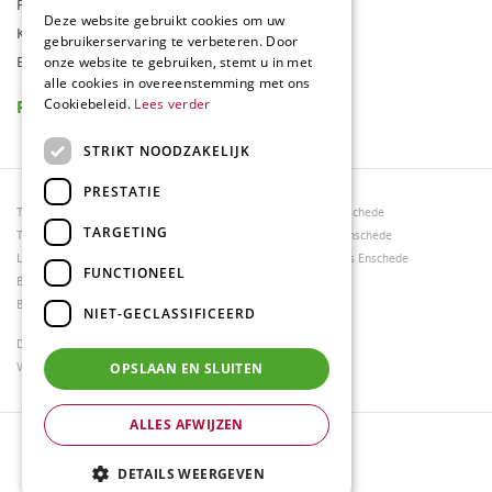
Folder
Deze website gebruikt cookies om uw
Klantenkaart
gebruikerservaring te verbeteren. Door
Blog
onze website te gebruiken, stemt u in met
alle cookies in overeenstemming met ons
Reviews
Cookiebeleid.
Lees verder
STRIKT NOODZAKELIJK
PRESTATIE
Tuincentrum Borghuis
Tuinmeubels Enschede
TARGETING
Tuinmeubels
Tuinmeubelen Enschede
Loungesets
Woonaccessoires Enschede
FUNCTIONEEL
Bloemen
Barbecues
NIET-GECLASSIFICEERD
Dierenwinkel Enschede
Weber bbq kopen Hengelo
OPSLAAN EN SLUITEN
ALLES AFWIJZEN
© Tuincentrum Borghuis
Green Solutions
DETAILS WEERGEVEN
Tuincentrum Overzicht