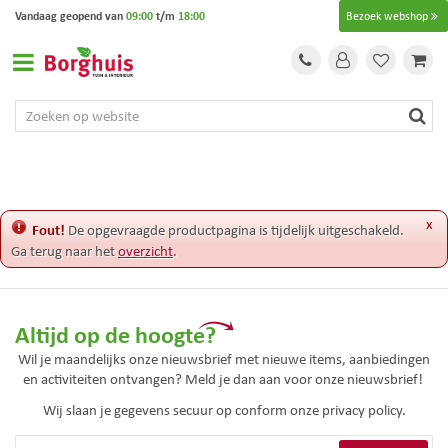
G
Vandaag geopend van
09:00
t/m
18:00
Bezoek webshop
a
n
a
a
r
c
o
n
t
e
x
Fout!
De opgevraagde productpagina is tijdelijk uitgeschakeld.
n
Ga terug naar het
overzicht
.
t
Altijd op de hoogte?
Wil je maandelijks onze nieuwsbrief met nieuwe items, aanbiedingen
en activiteiten ontvangen? Meld je dan aan voor onze nieuwsbrief!
Wij slaan je gegevens secuur op conform onze
privacy policy.