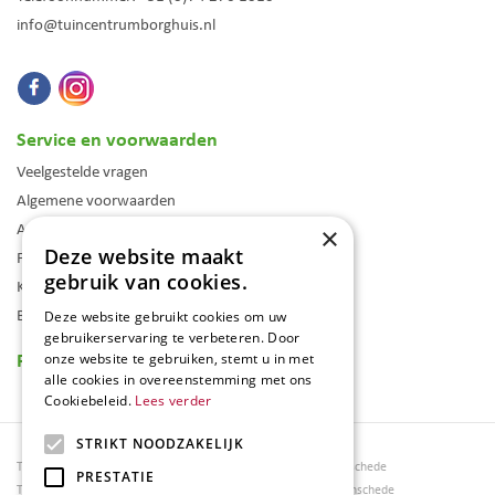
info@tuincentrumborghuis.nl
Service en voorwaarden
Veelgestelde vragen
Algemene voorwaarden
Assortiment
×
Deze website maakt
Folder
gebruik van cookies.
Klantenkaart
Blog
Deze website gebruikt cookies om uw
gebruikerservaring te verbeteren. Door
Reviews
onze website te gebruiken, stemt u in met
alle cookies in overeenstemming met ons
Cookiebeleid.
Lees verder
STRIKT NOODZAKELIJK
Tuincentrum Borghuis
Tuinmeubels Enschede
PRESTATIE
Tuinmeubels
Tuinmeubelen Enschede