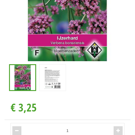
€
3
,
25