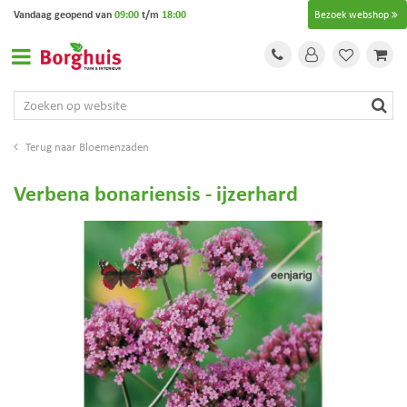
G
Vandaag geopend van
09:00
t/m
18:00
Bezoek webshop
a
n
a
a
r
c
o
Bloemenzaden
n
t
Verbena bonariensis - ijzerhard
e
n
t