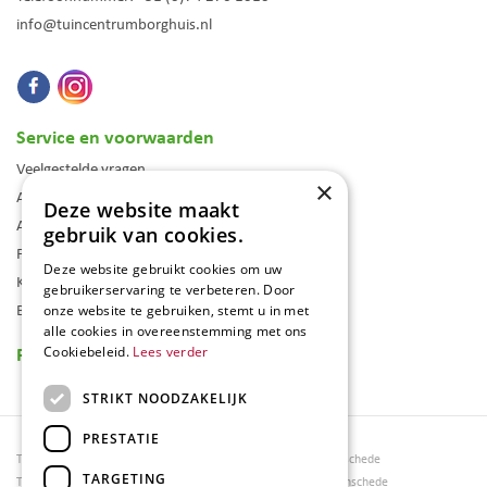
info@tuincentrumborghuis.nl
Service en voorwaarden
Veelgestelde vragen
×
Algemene voorwaarden
Deze website maakt
Assortiment
gebruik van cookies.
Folder
Deze website gebruikt cookies om uw
Klantenkaart
gebruikerservaring te verbeteren. Door
Blog
onze website te gebruiken, stemt u in met
alle cookies in overeenstemming met ons
Reviews
Cookiebeleid.
Lees verder
STRIKT NOODZAKELIJK
PRESTATIE
Tuincentrum Borghuis
Tuinmeubels Enschede
TARGETING
Tuinmeubels
Tuinmeubelen Enschede