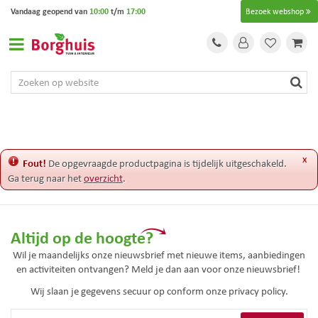
G
Vandaag geopend van
10:00
t/m
17:00
Bezoek webshop
a
n
a
a
r
c
o
n
t
e
x
Fout!
De opgevraagde productpagina is tijdelijk uitgeschakeld.
n
Ga terug naar het
overzicht
.
t
Altijd op de hoogte?
Wil je maandelijks onze nieuwsbrief met nieuwe items, aanbiedingen
en activiteiten ontvangen? Meld je dan aan voor onze nieuwsbrief!
Wij slaan je gegevens secuur op conform onze
privacy policy.