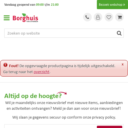
G
Vandaag geopend van
09:00
t/m
21:00
Bezoek webshop
a
n
a
a
r
c
o
n
t
e
x
Fout!
De opgevraagde productpagina is tijdelijk uitgeschakeld.
n
Ga terug naar het
overzicht
.
t
Altijd op de hoogte?
Wil je maandelijks onze nieuwsbrief met nieuwe items, aanbiedingen
en activiteiten ontvangen? Meld je dan aan voor onze nieuwsbrief!
Wij slaan je gegevens secuur op conform onze
privacy policy.