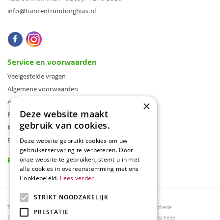
info@tuincentrumborghuis.nl
Service en voorwaarden
Veelgestelde vragen
Algemene voorwaarden
Assortiment
×
Deze website maakt
Folder
gebruik van cookies.
Klantenkaart
Blog
Deze website gebruikt cookies om uw
gebruikerservaring te verbeteren. Door
Reviews
onze website te gebruiken, stemt u in met
alle cookies in overeenstemming met ons
Cookiebeleid.
Lees verder
STRIKT NOODZAKELIJK
Tuincentrum Borghuis
Tuinmeubels Enschede
PRESTATIE
Tuinmeubels
Tuinmeubelen Enschede