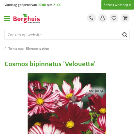
G
Vandaag geopend van
09:00
t/m
21:00
Bezoek webshop
a
n
a
a
r
c
o
Bloemenzaden
n
t
Cosmos bipinnatus 'Velouette'
e
n
t