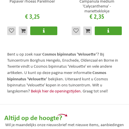
Papaver rhoeas Parelmoer
Campanula medium
'Calycanthema' -
marietteklokje
€
3
,
25
€
2
,
35
Cosmos bipinnatus 'Velouette'
Bent u op zoek naar
? Bij
Tuincentrum Borghuis Hengelo, Enschede, Oldenzaal en Borne in
Twente vindt u Cosmos bipinnatus 'Velouette' en vele andere
Cosmos
artikelen. U kunt op deze pagina meer informatie
bipinnatus 'Velouette'
bekijken. Uiteraard kunt u Cosmos
bipinnatus 'Velouette' kopen in ons tuincentrum. Wilt u
langskomen?
Bekijk hier de openingstijden
. Graag tot snel!
Altijd op de hoogte?
Wil je maandelijks onze nieuwsbrief met nieuwe items, aanbiedingen