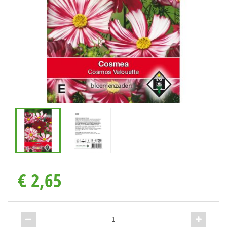
€
2
,
65