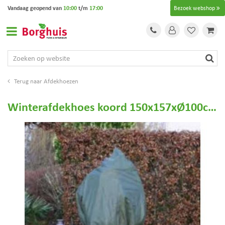
G
Vandaag geopend van
10:00
t/m
17:00
Bezoek webshop
a
n
a
a
r
c
o
Afdekhoezen
n
t
Winterafdekhoes koord 150x157xØ100cm groen
e
n
t