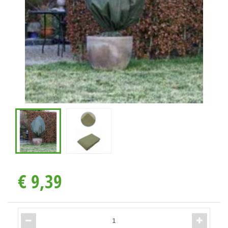
€
9
,
39