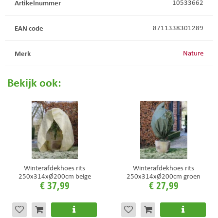
Artikelnummer
10533662
EAN code
8711338301289
Merk
Nature
Bekijk ook:
Winterafdekhoes rits
Winterafdekhoes rits
250x314xØ200cm beige
250x314xØ200cm groen
€
37
,
99
€
27
,
99