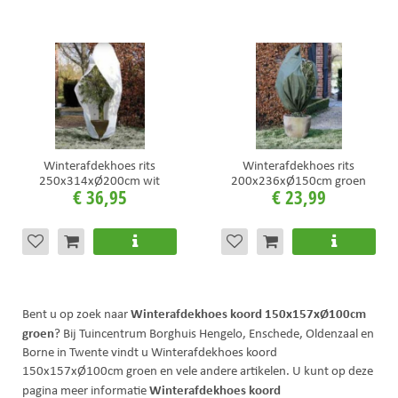
Winterafdekhoes rits
Winterafdekhoes rits
250x314xØ200cm wit
200x236xØ150cm groen
€
36
,
95
€
23
,
99
Winterafdekhoes koord 150x157xØ100cm
Bent u op zoek naar
groen
? Bij Tuincentrum Borghuis Hengelo, Enschede, Oldenzaal en
Borne in Twente vindt u Winterafdekhoes koord
150x157xØ100cm groen en vele andere artikelen. U kunt op deze
Winterafdekhoes koord
pagina meer informatie