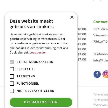
×
Deze website maakt
Openingstijden
Contact
gebruik van cookies.
Maandag
09:00 - 18:00
Tuin- en 
Dinsdag
09:00 - 18:00
Deze website gebruikt cookies om uw
Vliegvelds
Woensdag
09:00 - 18:00
gebruikerservaring te verbeteren. Door
7561AT
D
onze website te gebruiken, stemt u in met
Donderdag
09:00 - 21:00
alle cookies in overeenstemming met ons
Vrijdag
09:00 - 18:00
Cookiebeleid.
Lees verder
Telefoon
Zaterdag
09:00 - 17:00
Zondag
10:00 - 17:00
info@tuin
STRIKT NOODZAKELIJK
Toon alle openingstijden
PRESTATIE
TARGETING
FUNCTIONEEL
NIET-GECLASSIFICEERD
Tuincentrum Borghuis
Tuinmeubel
Tuinmeubels
Tuinmeubel
OPSLAAN EN SLUITEN
Loungesets
Woonaccesso