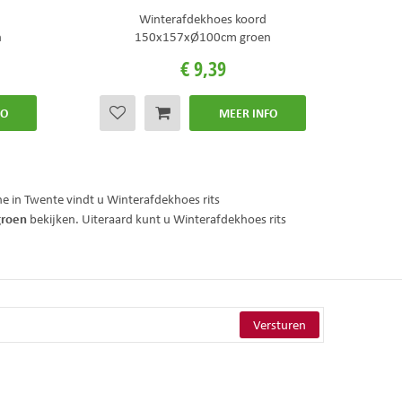
Winterafdekhoes koord
n
150x157xØ100cm groen
€
9
,
39
FO
MEER INFO
e in Twente vindt u Winterafdekhoes rits
groen
bekijken. Uiteraard kunt u Winterafdekhoes rits