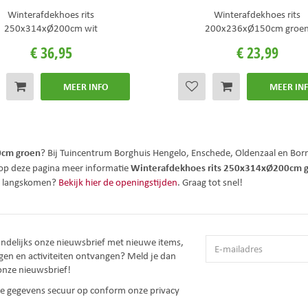
Winterafdekhoes rits
Winterafdekhoes rits
250x314xØ200cm wit
200x236xØ150cm groe
€
36
,
95
€
23
,
99
MEER INFO
MEER IN
0cm groen
? Bij Tuincentrum Borghuis Hengelo, Enschede, Oldenzaal en Born
Winterafdekhoes rits 250x314xØ200cm 
op deze pagina meer informatie
u langskomen?
Bekijk hier de openingstijden
. Graag tot snel!
andelijks onze nieuwsbrief met nieuwe items,
gen en activiteiten ontvangen? Meld je dan
onze nieuwsbrief!
 je gegevens secuur op conform onze
privacy