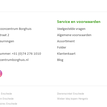
Service en voorwaarden
wooncentrum Borghuis
Veelgestelde vragen
traat 2
Algemene voorwaarden
eurningen
Assortiment
Folder
nummer:
+31 (0)74 276 1010
Klantenkaart
centrumborghuis.nl
Blog
s Enschede
Dierenwinkel Enschede
en Enschede
Weber bbq kopen Hengelo
ires Enschede