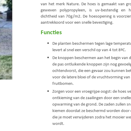
van het merk Nature. De hoes is gemaakt van gro
geweven polypropyleen, is uv-bestendig en h
dichtheid van 70g/m2. De hoesopening is voorzie
aantrekkoord voor een snelle bevestiging.
Functies
De planten beschermen tegen lage temperatu
levert al snel een verschil op van 4 tot 8ºC.
De knoppen beschermen aan het begin van d
de pas ontluikende knoppen zijn nog gevoeli
ochtendvorst, die een gevaar zou kunnen b
voor de latere bloei of de vruchtvorming van
fruitbomen.
Zorgen voor een vroegrijpe oogst: de hoes ve
ontkieming van de zaailingen door een snelle
opwarming van de grond. De zaden zullen sne
kiemen doordat ze beschermd worden door 
die je moet verwijderen zodra het mooier we
wordt.