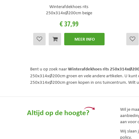
Winterafdekhoes rits
250x314xØ200cm beige
€
37
,
99
MEER INFO
Winterafdekhoes rits 250x314xØ20
Bent u op zoek naar
250x314xØ200cm groen en vele andere artikelen. U kunt 
250x314xØ200cm groen kopen in ons tuincentrum. Wilt 
Wil je ma
Altijd op de hoogte?
aanbiedin
aan voor 
Wij slaan
policy.