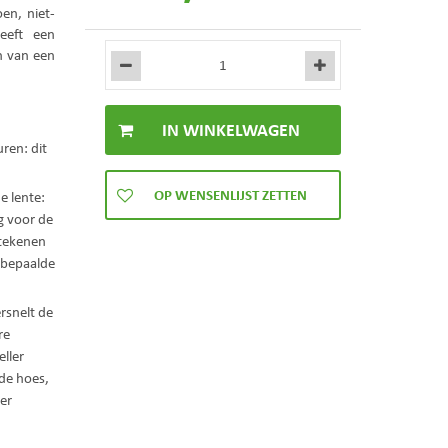
en, niet-
eeft een
n van een
ren: dit
e lente:
g voor de
etekenen
 bepaalde
rsnelt de
re
ller
de hoes,
er