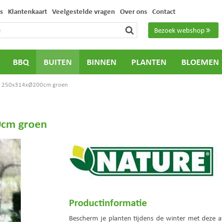
s
Klantenkaart
Veelgestelde vragen
Over ons
Contact
Bezoek webshop
BBQ
BUITEN
BINNEN
PLANTEN
BLOEMEN
ts 250x314xØ200cm groen
0cm groen
Productinformatie
Bescherm je planten tijdens de winter met deze 