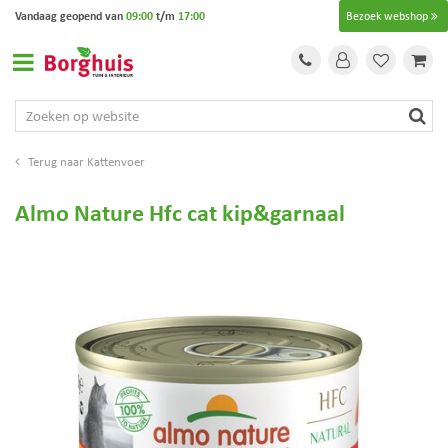
G
Vandaag geopend van
09:00
t/m
17:00
Bezoek webshop
a
n
a
a
r
c
o
Kattenvoer
n
t
Almo Nature Hfc cat kip&garnaal
e
n
t