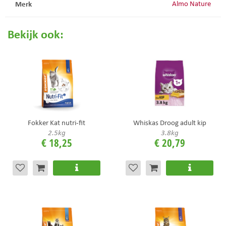
Merk
Almo Nature
Bekijk ook:
Fokker Kat nutri-fit
Whiskas Droog adult kip
2.5kg
3.8kg
€
18
,
25
€
20
,
79