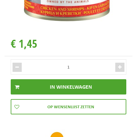
€
1
,
45