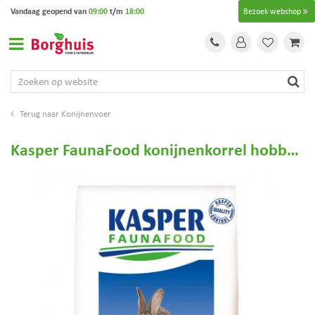
G
Vandaag geopend van
09:00
t/m
18:00
Bezoek webshop
a
n
a
a
r
c
o
Konijnenvoer
n
t
Kasper FaunaFood konijnenkorrel hobby (20 kg)
e
n
t