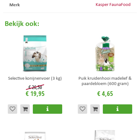
Merk
Kasper FaunaFood
Bekijk ook:
Selective konijnenvoer (3 kg)
Puik kruidenhooi madelief &
paardebloem (600 gram)
€
26
,
50
€
19
,
95
€
4
,
65