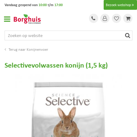
G
Vandaag geopend van
10:00
t/m
17:00
Bezoek webshop
a
n
a
a
r
c
o
Konijnenvoer
n
t
Selectivevolwassen konijn (1,5 kg)
e
n
t