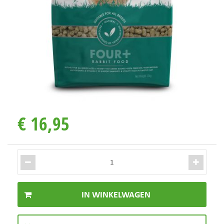
€
16
,
95