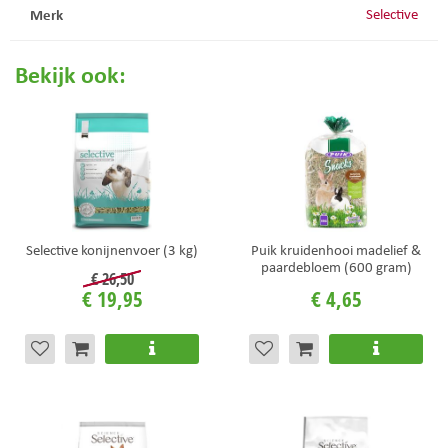
Merk
Selective
Bekijk ook:
Selective konijnenvoer (3 kg)
Puik kruidenhooi madelief &
paardebloem (600 gram)
€
26
,
50
€
19
,
95
€
4
,
65