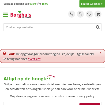
G
Vandaag geopend van
09:00
t/m
18:00
Bezoek webshop
a
n
a
a
r
c
o
n
t
e
x
Fout!
De opgevraagde productpagina is tijdelijk uitgeschakeld.
n
Ga terug naar het
overzicht
.
t
Altijd op de hoogte?
Wil je maandelijks onze nieuwsbrief met nieuwe items, aanbiedingen
en activiteiten ontvangen? Meld je dan aan voor onze nieuwsbrief!
Wij slaan je gegevens secuur op conform onze
privacy policy.