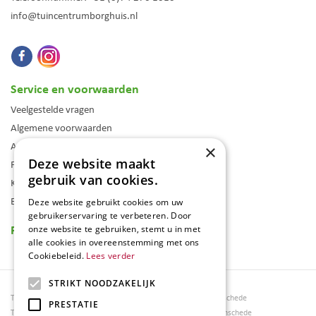
info@tuincentrumborghuis.nl
Service en voorwaarden
Veelgestelde vragen
Algemene voorwaarden
Assortiment
×
Deze website maakt
Folder
gebruik van cookies.
Klantenkaart
Blog
Deze website gebruikt cookies om uw
gebruikerservaring te verbeteren. Door
Reviews
onze website te gebruiken, stemt u in met
alle cookies in overeenstemming met ons
Cookiebeleid.
Lees verder
STRIKT NOODZAKELIJK
Tuincentrum Borghuis
Tuinmeubels Enschede
PRESTATIE
Tuinmeubels
Tuinmeubelen Enschede