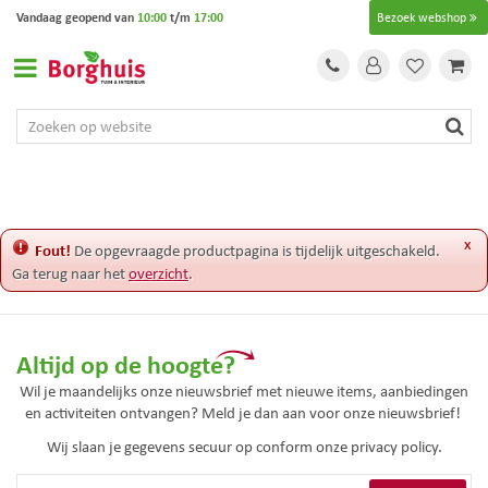
G
Vandaag geopend van
10:00
t/m
17:00
Bezoek webshop
a
n
a
a
r
c
o
n
t
e
x
Fout!
De opgevraagde productpagina is tijdelijk uitgeschakeld.
n
Ga terug naar het
overzicht
.
t
Altijd op de hoogte?
Wil je maandelijks onze nieuwsbrief met nieuwe items, aanbiedingen
en activiteiten ontvangen? Meld je dan aan voor onze nieuwsbrief!
Wij slaan je gegevens secuur op conform onze
privacy policy.