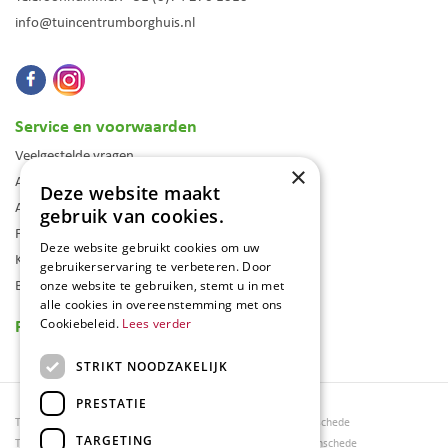
info@tuincentrumborghuis.nl
Service en voorwaarden
Veelgestelde vragen
×
Algemene voorwaarden
Deze website maakt
Assortiment
gebruik van cookies.
Folder
Deze website gebruikt cookies om uw
Klantenkaart
gebruikerservaring te verbeteren. Door
Blog
onze website te gebruiken, stemt u in met
alle cookies in overeenstemming met ons
Reviews
Cookiebeleid.
Lees verder
STRIKT NOODZAKELIJK
PRESTATIE
Tuincentrum Borghuis
Tuinmeubels Enschede
TARGETING
Tuinmeubels
Tuinmeubelen Enschede