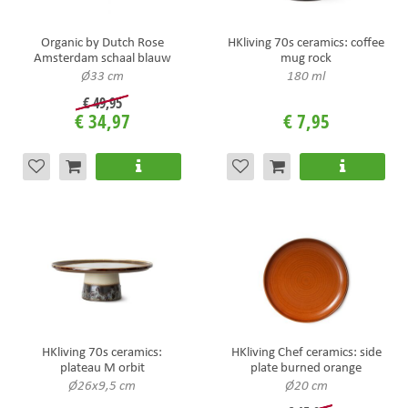
Organic by Dutch Rose
HKliving 70s ceramics: coffee
Amsterdam schaal blauw
mug rock
Ø33 cm
180 ml
€
49
,
95
€
34
,
97
€
7
,
95
HKliving 70s ceramics:
HKliving Chef ceramics: side
plateau M orbit
plate burned orange
Ø26x9,5 cm
Ø20 cm