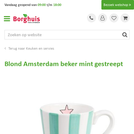
G
Vandaag geopend van
09:00
t/m
18:00
Bezoek webshop
a
n
a
a
r
c
o
Keuken en servies
n
t
Blond Amsterdam beker mint gestreept
e
n
t