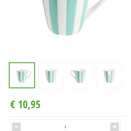
€
10
,
95