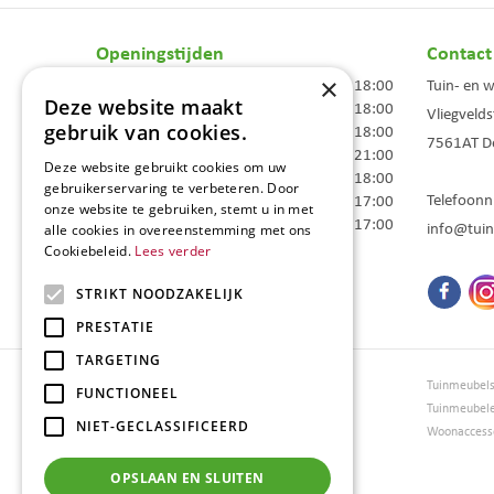
Openingstijden
Contact
×
Maandag
09:00 - 18:00
Tuin- en 
Deze website maakt
Dinsdag
09:00 - 18:00
Vliegvelds
gebruik van cookies.
Woensdag
09:00 - 18:00
7561AT
D
Donderdag
09:00 - 21:00
Deze website gebruikt cookies om uw
Vrijdag
09:00 - 18:00
gebruikerservaring te verbeteren. Door
Telefoon
Zaterdag
09:00 - 17:00
onze website te gebruiken, stemt u in met
Zondag
10:00 - 17:00
info@tuin
alle cookies in overeenstemming met ons
Cookiebeleid.
Lees verder
Toon alle openingstijden
STRIKT NOODZAKELIJK
PRESTATIE
TARGETING
Tuincentrum Borghuis
Tuinmeubel
FUNCTIONEEL
Tuinmeubels
Tuinmeubel
NIET-GECLASSIFICEERD
Loungesets
Woonaccesso
Bloemen
Barbecues
OPSLAAN EN SLUITEN