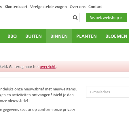
s
Klantenkaart
Veelgestelde vragen
Over ons
Contact
Bezoek webshop
BBQ
BUITEN
BINNEN
PLANTEN
BLOEMEN
keld. Ga terug naar het
overzicht
.
andelijks onze nieuwsbrief met nieuwe items,
gen en activiteiten ontvangen? Meld je dan
onze nieuwsbrief!
 je gegevens secuur op conform onze
privacy