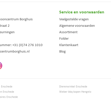
Service en voorwaarden
wooncentrum Borghuis
Veelgestelde vragen
traat 2
Algemene voorwaarden
eurningen
Assortiment
Folder
nummer:
+31 (0)74 276 1010
Klantenkaart
centrumborghuis.nl
Blog
s Enschede
Dierenwinkel Enschede
en Enschede
Weber bbq kopen Hengelo
ires Enschede