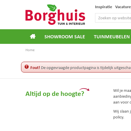
Ga
Inspiratie
Vacature
naar
content
SHOWROOM SALE
TUINMEUBELEN
Home
Fout!
De opgevraagde productpagina is tijdelijk uitgescha
Wil je ma
Altijd op de hoogte?
aanbiedin
aan voor 
Wij slaan
policy.