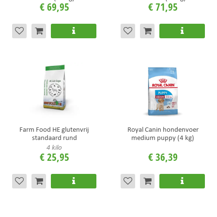
€
69
,
95
€
71
,
95
Farm Food HE glutenvrij
Royal Canin hondenvoer
standaard rund
medium puppy (4 kg)
4 kilo
€
25
,
95
€
36
,
39