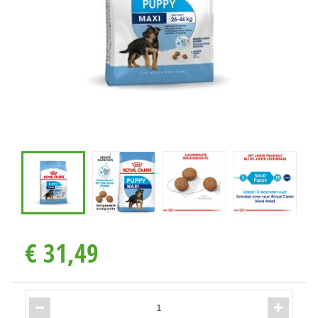
€
31
,
49