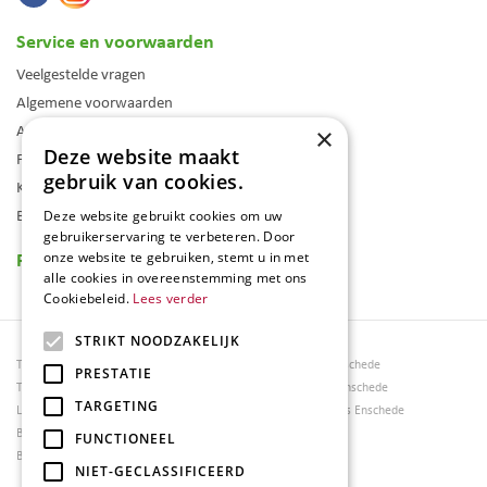
Service en voorwaarden
Veelgestelde vragen
Algemene voorwaarden
Assortiment
×
Deze website maakt
Folder
gebruik van cookies.
Klantenkaart
Blog
Deze website gebruikt cookies om uw
gebruikerservaring te verbeteren. Door
Reviews
onze website te gebruiken, stemt u in met
alle cookies in overeenstemming met ons
Cookiebeleid.
Lees verder
STRIKT NOODZAKELIJK
Tuincentrum Borghuis
Tuinmeubels Enschede
PRESTATIE
Tuinmeubels
Tuinmeubelen Enschede
TARGETING
Loungesets
Woonaccessoires Enschede
Bloemen
FUNCTIONEEL
Barbecues
NIET-GECLASSIFICEERD