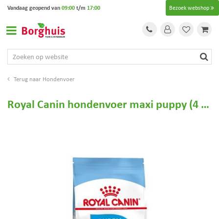
G
Vandaag geopend van
09:00
t/m
17:00
Bezoek webshop
a
n
a
a
r
c
o
Hondenvoer
n
t
Royal Canin hondenvoer maxi puppy (4 kg)
e
n
t