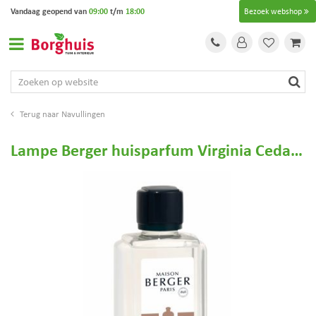
G
Vandaag geopend van
09:00
t/m
18:00
Bezoek webshop
a
n
a
a
r
c
o
Navullingen
n
t
Lampe Berger huisparfum Virginia Cedarwood 500ml
e
n
t