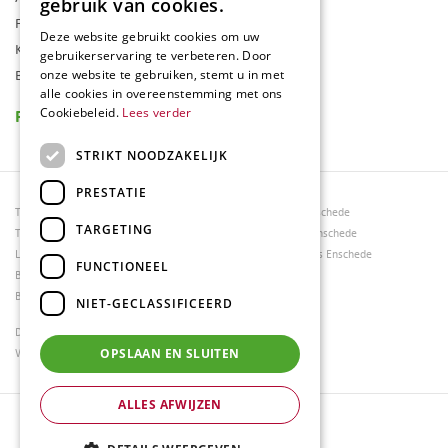
gebruik van cookies.
Folder
Deze website gebruikt cookies om uw
Klantenkaart
gebruikerservaring te verbeteren. Door
Blog
onze website te gebruiken, stemt u in met
alle cookies in overeenstemming met ons
Reviews
Cookiebeleid.
Lees verder
STRIKT NOODZAKELIJK
PRESTATIE
Tuincentrum Borghuis
Tuinmeubels Enschede
TARGETING
Tuinmeubels
Tuinmeubelen Enschede
Loungesets
Woonaccessoires Enschede
FUNCTIONEEL
Bloemen
Barbecues
NIET-GECLASSIFICEERD
Dierenwinkel Enschede
Weber bbq kopen Hengelo
OPSLAAN EN SLUITEN
ALLES AFWIJZEN
© Tuincentrum Borghuis
Green Solutions