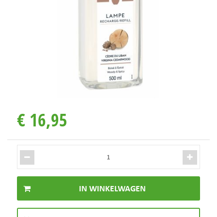
€
16
,
95