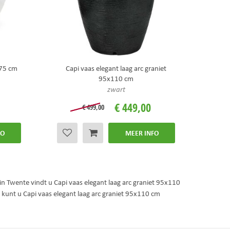
x75 cm
Capi vaas elegant laag arc graniet
95x110 cm
zwart
€
449
,
00
€
499
,
00
FO
MEER INFO
n Twente vindt u Capi vaas elegant laag arc graniet 95x110
 kunt u Capi vaas elegant laag arc graniet 95x110 cm