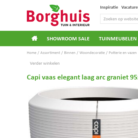
Ga
Inspiratie
Vacature
naar
content
SHOWROOM SALE
TUINMEUBELEN
Home
Assortiment
Binnen
Woondecoratie
Potterie en vazen
Verder winkelen
Capi vaas elegant laag arc graniet 9