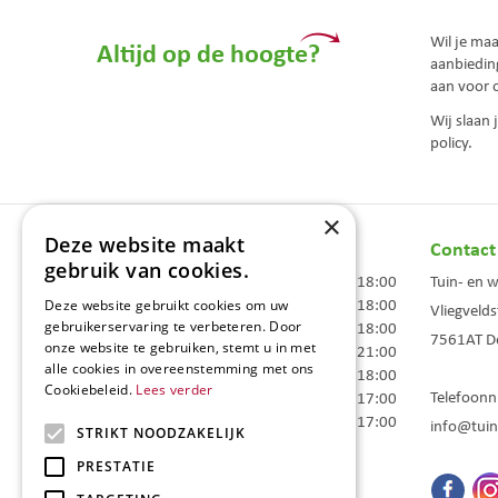
Wil je ma
Altijd op de hoogte?
aanbiedin
aan voor 
Wij slaan
policy.
×
Deze website maakt
Openingstijden
Contact
gebruik van cookies.
Maandag
09:00 - 18:00
Tuin- en 
Dinsdag
09:00 - 18:00
Deze website gebruikt cookies om uw
Vliegvelds
gebruikerservaring te verbeteren. Door
Woensdag
09:00 - 18:00
7561AT
D
onze website te gebruiken, stemt u in met
Donderdag
09:00 - 21:00
alle cookies in overeenstemming met ons
Vrijdag
09:00 - 18:00
Cookiebeleid.
Lees verder
Telefoon
Zaterdag
09:00 - 17:00
Zondag
10:00 - 17:00
info@tuin
STRIKT NOODZAKELIJK
Toon alle openingstijden
PRESTATIE