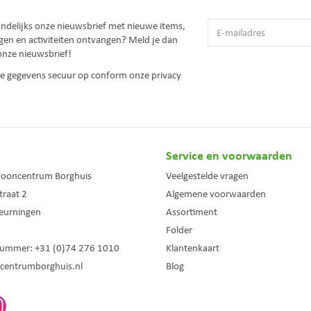
andelijks onze nieuwsbrief met nieuwe items,
gen en activiteiten ontvangen? Meld je dan
onze nieuwsbrief!
 je gegevens secuur op conform onze
privacy
Service en voorwaarden
wooncentrum Borghuis
Veelgestelde vragen
traat 2
Algemene voorwaarden
eurningen
Assortiment
Folder
nummer:
+31 (0)74 276 1010
Klantenkaart
centrumborghuis.nl
Blog