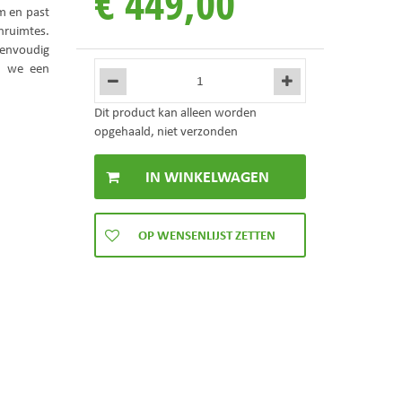
€
449
,
00
rm en past
nruimtes.
eenvoudig
n we een
Dit product kan alleen worden
opgehaald, niet verzonden