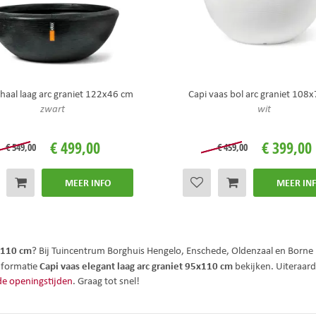
chaal laag arc graniet 122x46 cm
Capi vaas bol arc graniet 108
zwart
wit
€
499
,
00
€
399
,
00
€
549
,
00
€
459
,
00
MEER INFO
MEER IN
5x110 cm
? Bij Tuincentrum Borghuis Hengelo, Enschede, Oldenzaal en Borne i
Capi vaas elegant laag arc graniet 95x110 cm
informatie
bekijken. Uiteraard
 de openingstijden
. Graag tot snel!