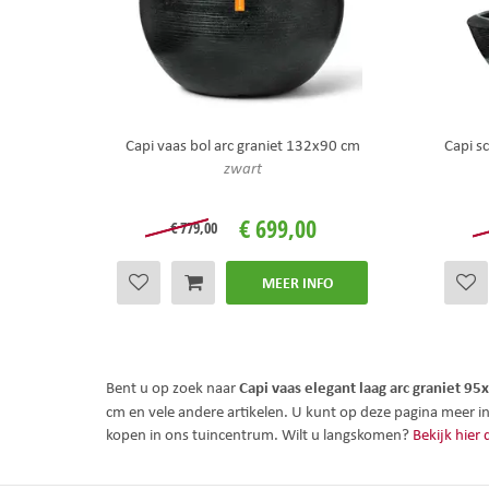
Capi vaas bol arc graniet 132x90 cm
Capi s
zwart
€
699
,
00
€
779
,
00
MEER INFO
Capi vaas elegant laag arc graniet 9
Bent u op zoek naar
cm en vele andere artikelen. U kunt op deze pagina meer 
kopen in ons tuincentrum. Wilt u langskomen?
Bekijk hier