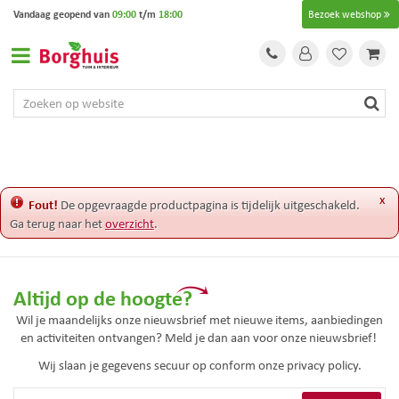
G
Vandaag geopend van
09:00
t/m
18:00
Bezoek webshop
a
n
a
a
r
c
o
n
t
e
x
Fout!
De opgevraagde productpagina is tijdelijk uitgeschakeld.
n
Ga terug naar het
overzicht
.
t
Altijd op de hoogte?
Wil je maandelijks onze nieuwsbrief met nieuwe items, aanbiedingen
en activiteiten ontvangen? Meld je dan aan voor onze nieuwsbrief!
Wij slaan je gegevens secuur op conform onze
privacy policy.