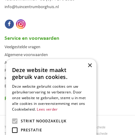
info@tuincentrumborghuis.nl
Service en voorwaarden
Veelgestelde vragen
Algemene voorwaarden
Assortiment
×
Deze website maakt
Folder
gebruik van cookies.
Klantenkaart
Blog
Deze website gebruikt cookies om uw
gebruikerservaring te verbeteren. Door
Reviews
onze website te gebruiken, stemt u in met
alle cookies in overeenstemming met ons
Cookiebeleid.
Lees verder
STRIKT NOODZAKELIJK
Tuincentrum Borghuis
Tuinmeubels Enschede
PRESTATIE
Tuinmeubels
Tuinmeubelen Enschede