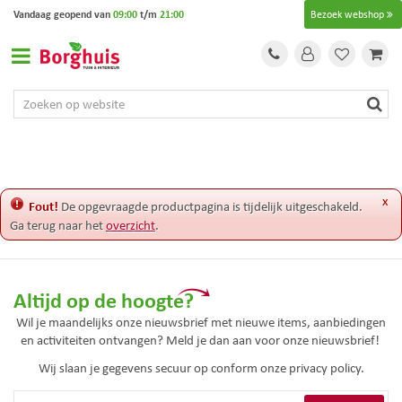
G
Vandaag geopend van
09:00
t/m
21:00
Bezoek webshop
a
n
a
a
r
c
o
n
t
e
x
Fout!
De opgevraagde productpagina is tijdelijk uitgeschakeld.
n
Ga terug naar het
overzicht
.
t
Altijd op de hoogte?
Wil je maandelijks onze nieuwsbrief met nieuwe items, aanbiedingen
en activiteiten ontvangen? Meld je dan aan voor onze nieuwsbrief!
Wij slaan je gegevens secuur op conform onze
privacy policy.