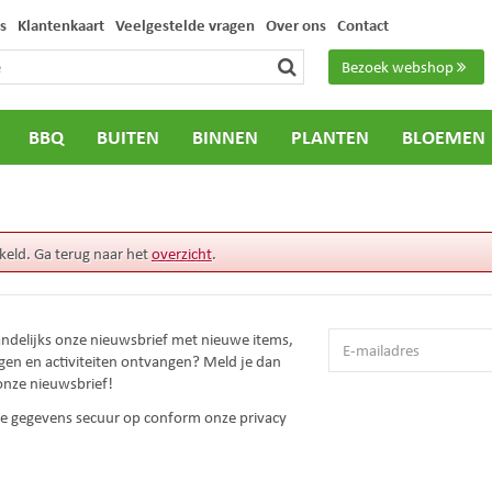
s
Klantenkaart
Veelgestelde vragen
Over ons
Contact
Bezoek webshop
BBQ
BUITEN
BINNEN
PLANTEN
BLOEMEN
keld. Ga terug naar het
overzicht
.
andelijks onze nieuwsbrief met nieuwe items,
gen en activiteiten ontvangen? Meld je dan
onze nieuwsbrief!
 je gegevens secuur op conform onze
privacy