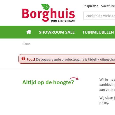
Ga
Inspiratie
Vacature
naar
content
SHOWROOM SALE
TUINMEUBELEN
Home
Fout!
De opgevraagde productpagina is tijdelijk uitgescha
Wil je ma
Altijd op de hoogte?
aanbiedin
aan voor 
Wij slaan
policy.