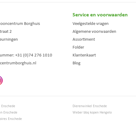
Service en voorwaarden
wooncentrum Borghuis
Veelgestelde vragen
traat 2
Algemene voorwaarden
eurningen
Assortiment
Folder
nummer:
+31 (0)74 276 1010
Klantenkaart
centrumborghuis.nl
Blog
s Enschede
Dierenwinkel Enschede
en Enschede
Weber bbq kopen Hengelo
ires Enschede