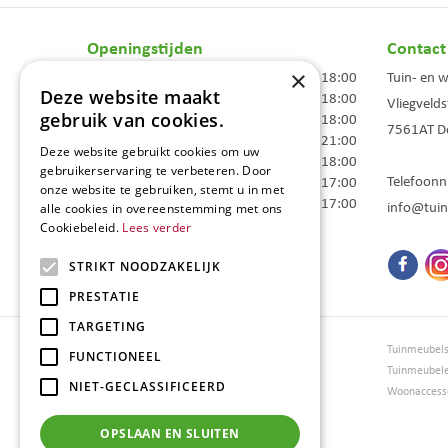
Openingstijden
Contact
×
Maandag
09:00 - 18:00
Tuin- en 
Deze website maakt
Dinsdag
09:00 - 18:00
Vliegvelds
gebruik van cookies.
Woensdag
09:00 - 18:00
7561AT
D
Donderdag
09:00 - 21:00
Deze website gebruikt cookies om uw
Vrijdag
09:00 - 18:00
gebruikerservaring te verbeteren. Door
Telefoon
Zaterdag
09:00 - 17:00
onze website te gebruiken, stemt u in met
Zondag
10:00 - 17:00
info@tuin
alle cookies in overeenstemming met ons
Cookiebeleid.
Lees verder
Toon alle openingstijden
STRIKT NOODZAKELIJK
PRESTATIE
TARGETING
Tuincentrum Borghuis
Tuinmeubel
FUNCTIONEEL
Tuinmeubels
Tuinmeubel
NIET-GECLASSIFICEERD
Loungesets
Woonaccesso
Bloemen
Barbecues
OPSLAAN EN SLUITEN