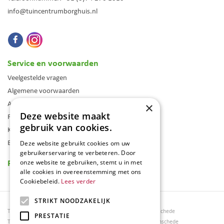
info@tuincentrumborghuis.nl
Service en voorwaarden
Veelgestelde vragen
Algemene voorwaarden
Assortiment
×
Deze website maakt
Folder
gebruik van cookies.
Klantenkaart
Blog
Deze website gebruikt cookies om uw
gebruikerservaring te verbeteren. Door
Reviews
onze website te gebruiken, stemt u in met
alle cookies in overeenstemming met ons
Cookiebeleid.
Lees verder
STRIKT NOODZAKELIJK
Tuincentrum Borghuis
Tuinmeubels Enschede
PRESTATIE
Tuinmeubels
Tuinmeubelen Enschede