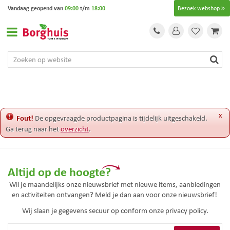
G
Vandaag geopend van
09:00
t/m
18:00
Bezoek webshop
a
n
a
a
r
c
o
n
t
e
x
Fout!
De opgevraagde productpagina is tijdelijk uitgeschakeld.
n
Ga terug naar het
overzicht
.
t
Altijd op de hoogte?
Wil je maandelijks onze nieuwsbrief met nieuwe items, aanbiedingen
en activiteiten ontvangen? Meld je dan aan voor onze nieuwsbrief!
Wij slaan je gegevens secuur op conform onze
privacy policy.