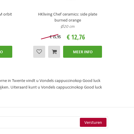
M orbit
HKliving Chef ceramics: side plate
burned orange
Ø20 cm
€
12
,
76
€
15
,
95
FO
MEER INFO
orne in Twente vindt u Vondels cappuccinokop Good luck
jken. Uiteraard kunt u Vondels cappuccinokop Good luck