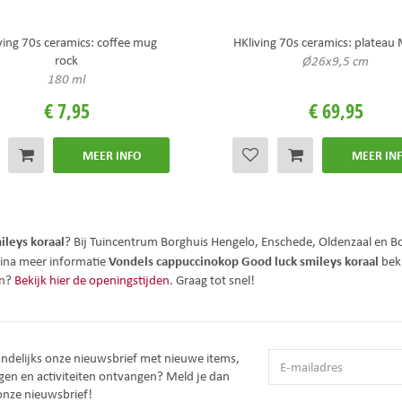
ving 70s ceramics: coffee mug
HKliving 70s ceramics: plateau 
rock
Ø26x9,5 cm
180 ml
€
7
,
95
€
69
,
95
MEER INFO
MEER IN
ileys koraal
? Bij Tuincentrum Borghuis Hengelo, Enschede, Oldenzaal en B
Vondels cappuccinokop Good luck smileys koraal
gina meer informatie
beki
en?
Bekijk hier de openingstijden
. Graag tot snel!
andelijks onze nieuwsbrief met nieuwe items,
gen en activiteiten ontvangen? Meld je dan
onze nieuwsbrief!