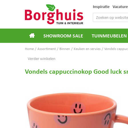
Ga
Inspiratie
Vacature
naar
content
SHOWROOM SALE
TUINMEUBELEN
Home
Assortiment
Binnen
Keuken en servies
Vondels cappuc
Verder winkelen
Vondels cappuccinokop Good luck sm