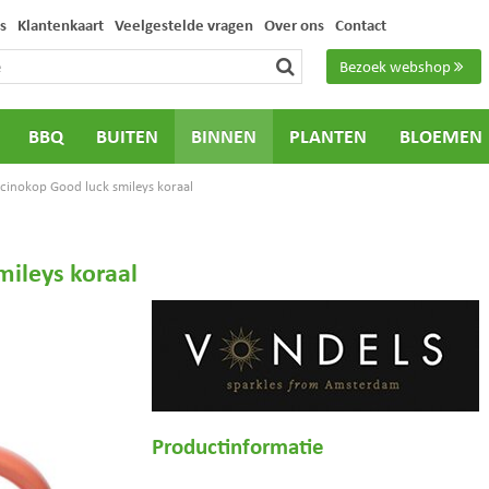
s
Klantenkaart
Veelgestelde vragen
Over ons
Contact
Bezoek webshop
BBQ
BUITEN
BINNEN
PLANTEN
BLOEMEN
cinokop Good luck smileys koraal
ileys koraal
Productinformatie