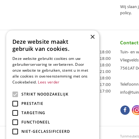
Wij slaan
policy.
×
Deze website maakt
Openingstijden
Contact
gebruik van cookies.
Maandag
09:00 - 18:00
Tuin- en 
Dinsdag
09:00 - 18:00
Deze website gebruikt cookies om uw
Vliegvelds
Woensdag
09:00 - 18:00
gebruikerservaring te verbeteren. Door
7561AT
D
onze website te gebruiken, stemt u in met
Donderdag
09:00 - 21:00
alle cookies in overeenstemming met ons
Vrijdag
09:00 - 18:00
Cookiebeleid.
Lees verder
Telefoon
Zaterdag
09:00 - 17:00
Zondag
10:00 - 17:00
info@tuin
STRIKT NOODZAKELIJK
Toon alle openingstijden
PRESTATIE
TARGETING
FUNCTIONEEL
NIET-GECLASSIFICEERD
Tuincentrum Borghuis
Tuinmeubel