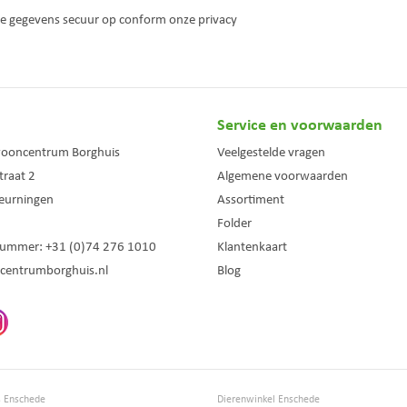
 je gegevens secuur op conform onze
privacy
Service en voorwaarden
wooncentrum Borghuis
Veelgestelde vragen
traat 2
Algemene voorwaarden
eurningen
Assortiment
Folder
nummer:
+31 (0)74 276 1010
Klantenkaart
centrumborghuis.nl
Blog
s Enschede
Dierenwinkel Enschede