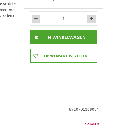
e vrolijke
baar met
xtra leuk!
8720701368064
Vondels