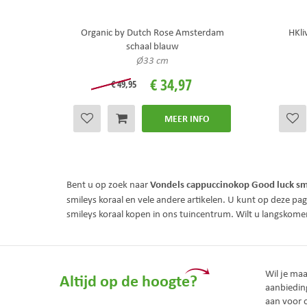
Organic by Dutch Rose Amsterdam
HKli
schaal blauw
Ø33 cm
€
34
,
97
€
49
,
95
MEER INFO
Vondels cappuccinokop Good luck sm
Bent u op zoek naar
smileys koraal en vele andere artikelen. U kunt op deze pa
smileys koraal kopen in ons tuincentrum. Wilt u langskom
Wil je ma
Altijd op de hoogte?
aanbiedin
aan voor 