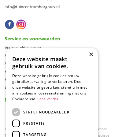
info@tuincentrumborghuis.nl
Service en voorwaarden
Veelgestelde vragen
×
Algemene voorwaarden
Deze website maakt
Assortiment
gebruik van cookies.
Folder
Deze website gebruikt cookies om uw
Klantenkaart
gebruikerservaring te verbeteren. Door
Blog
onze website te gebruiken, stemt u in met
alle cookies in overeenstemming met ons
Reviews
Cookiebeleid.
Lees verder
STRIKT NOODZAKELIJK
PRESTATIE
Tuincentrum Borghuis
Tuinmeubels Enschede
TARGETING
Tuinmeubels
Tuinmeubelen Enschede