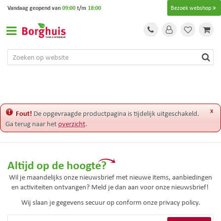
G
Vandaag geopend van
09:00
t/m
18:00
Bezoek webshop
a
n
a
a
r
c
o
n
t
e
x
Fout!
De opgevraagde productpagina is tijdelijk uitgeschakeld.
n
Ga terug naar het
overzicht
.
t
Altijd op de hoogte?
Wil je maandelijks onze nieuwsbrief met nieuwe items, aanbiedingen
en activiteiten ontvangen? Meld je dan aan voor onze nieuwsbrief!
Wij slaan je gegevens secuur op conform onze
privacy policy.