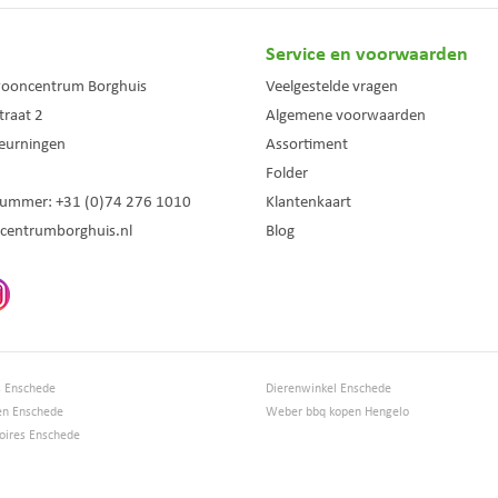
Service en voorwaarden
wooncentrum Borghuis
Veelgestelde vragen
traat 2
Algemene voorwaarden
eurningen
Assortiment
Folder
nummer:
+31 (0)74 276 1010
Klantenkaart
centrumborghuis.nl
Blog
s Enschede
Dierenwinkel Enschede
en Enschede
Weber bbq kopen Hengelo
ires Enschede