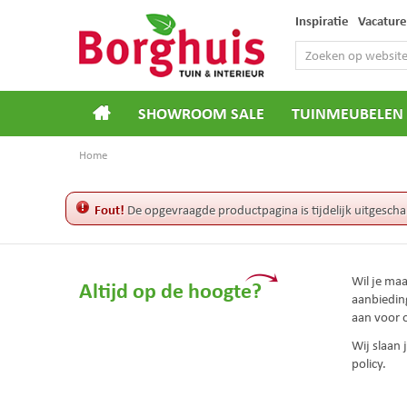
Ga
Inspiratie
Vacature
naar
content
SHOWROOM SALE
TUINMEUBELEN
Home
Fout!
De opgevraagde productpagina is tijdelijk uitgescha
Wil je ma
Altijd op de hoogte?
aanbiedin
aan voor 
Wij slaan
policy.