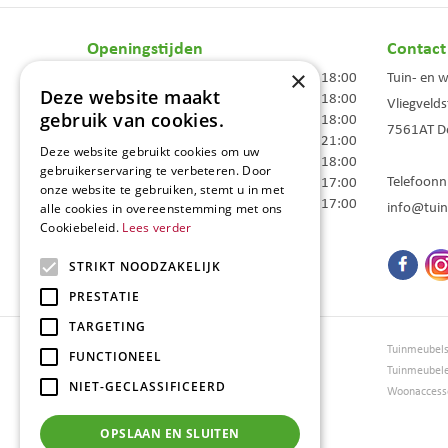
Openingstijden
Contact
×
Maandag
09:00 - 18:00
Tuin- en 
Deze website maakt
Dinsdag
09:00 - 18:00
Vliegvelds
gebruik van cookies.
Woensdag
09:00 - 18:00
7561AT
D
Donderdag
09:00 - 21:00
Deze website gebruikt cookies om uw
Vrijdag
09:00 - 18:00
gebruikerservaring te verbeteren. Door
Telefoon
Zaterdag
09:00 - 17:00
onze website te gebruiken, stemt u in met
Zondag
10:00 - 17:00
info@tuin
alle cookies in overeenstemming met ons
Cookiebeleid.
Lees verder
Toon alle openingstijden
STRIKT NOODZAKELIJK
PRESTATIE
TARGETING
Tuincentrum Borghuis
Tuinmeubel
FUNCTIONEEL
Tuinmeubels
Tuinmeubel
NIET-GECLASSIFICEERD
Loungesets
Woonaccesso
Bloemen
Barbecues
OPSLAAN EN SLUITEN