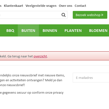
s
Klantenkaart
Veelgestelde vragen
Over ons
Contact
Bezoek webshop
BBQ
BUITEN
BINNEN
PLANTEN
BLOEMEN
keld. Ga terug naar het
overzicht
.
andelijks onze nieuwsbrief met nieuwe items,
gen en activiteiten ontvangen? Meld je dan
onze nieuwsbrief!
 je gegevens secuur op conform onze
privacy