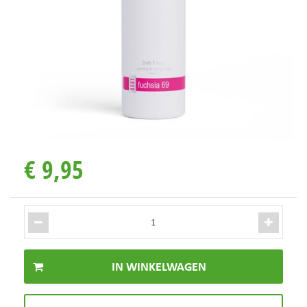
€
9
,
95