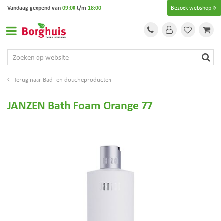
G
Vandaag geopend van
09:00
t/m
18:00
Bezoek webshop
a
n
a
a
r
c
o
Bad- en doucheproducten
n
t
JANZEN Bath Foam Orange 77
e
n
t