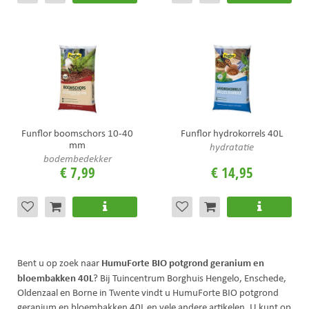
Funflor boomschors 10-40
Funflor hydrokorrels 40L
mm
hydratatie
bodembedekker
€
7
,
99
€
14
,
95
HumuForte BIO potgrond geranium en
Bent u op zoek naar
bloembakken 40L
? Bij Tuincentrum Borghuis Hengelo, Enschede,
Oldenzaal en Borne in Twente vindt u HumuForte BIO potgrond
geranium en bloembakken 40L en vele andere artikelen. U kunt op