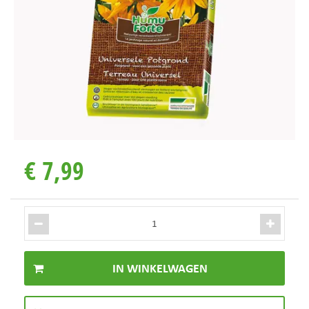
€
7
,
99