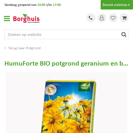
G
Vandaag geopend van
10:00
t/m
17:00
Bezoek webshop
a
n
a
a
r
c
o
Potgrond
n
t
HumuForte BIO potgrond geranium en bloembakken 40L
e
n
t