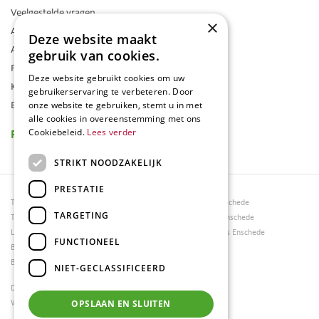
Veelgestelde vragen
×
Algemene voorwaarden
Deze website maakt
Assortiment
gebruik van cookies.
Folder
Deze website gebruikt cookies om uw
Klantenkaart
gebruikerservaring te verbeteren. Door
Blog
onze website te gebruiken, stemt u in met
alle cookies in overeenstemming met ons
Reviews
Cookiebeleid.
Lees verder
STRIKT NOODZAKELIJK
PRESTATIE
Tuincentrum Borghuis
Tuinmeubels Enschede
TARGETING
Tuinmeubels
Tuinmeubelen Enschede
Loungesets
Woonaccessoires Enschede
FUNCTIONEEL
Bloemen
Barbecues
NIET-GECLASSIFICEERD
Dierenwinkel Enschede
Weber bbq kopen Hengelo
OPSLAAN EN SLUITEN