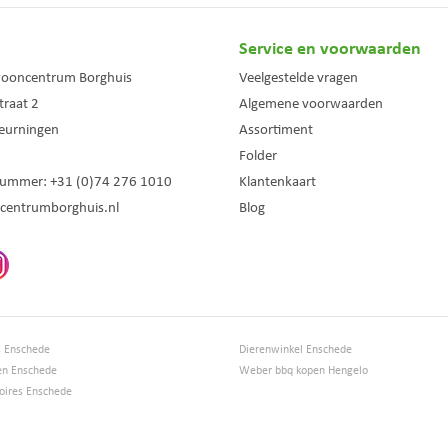
Service en voorwaarden
wooncentrum Borghuis
Veelgestelde vragen
traat 2
Algemene voorwaarden
eurningen
Assortiment
Folder
nummer:
+31 (0)74 276 1010
Klantenkaart
centrumborghuis.nl
Blog
s Enschede
Dierenwinkel Enschede
en Enschede
Weber bbq kopen Hengelo
ires Enschede