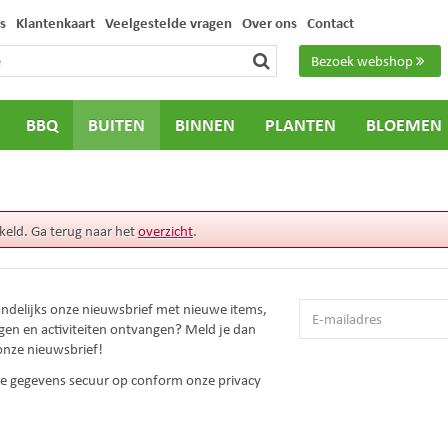
s
Klantenkaart
Veelgestelde vragen
Over ons
Contact
Bezoek webshop
BBQ
BUITEN
BINNEN
PLANTEN
BLOEMEN
keld. Ga terug naar het
overzicht
.
andelijks onze nieuwsbrief met nieuwe items,
gen en activiteiten ontvangen? Meld je dan
onze nieuwsbrief!
 je gegevens secuur op conform onze
privacy