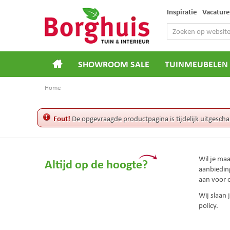
Ga
Inspiratie
Vacature
naar
content
SHOWROOM SALE
TUINMEUBELEN
Home
Fout!
De opgevraagde productpagina is tijdelijk uitgescha
Wil je ma
Altijd op de hoogte?
aanbiedin
aan voor 
Wij slaan
policy.