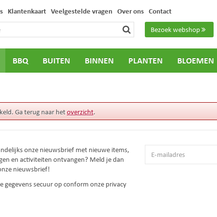
s
Klantenkaart
Veelgestelde vragen
Over ons
Contact
Bezoek webshop
BBQ
BUITEN
BINNEN
PLANTEN
BLOEMEN
keld. Ga terug naar het
overzicht
.
andelijks onze nieuwsbrief met nieuwe items,
gen en activiteiten ontvangen? Meld je dan
onze nieuwsbrief!
 je gegevens secuur op conform onze
privacy