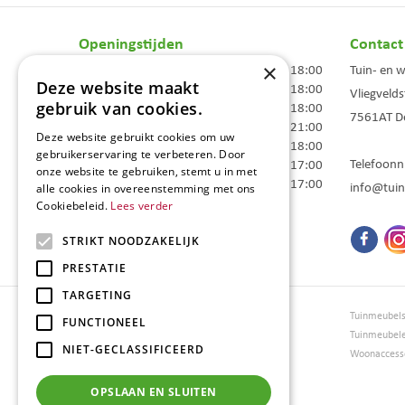
Openingstijden
Contact
×
Maandag
09:00 - 18:00
Tuin- en 
Deze website maakt
Dinsdag
09:00 - 18:00
Vliegvelds
gebruik van cookies.
Woensdag
09:00 - 18:00
7561AT
D
Donderdag
09:00 - 21:00
Deze website gebruikt cookies om uw
Vrijdag
09:00 - 18:00
gebruikerservaring te verbeteren. Door
Telefoon
Zaterdag
09:00 - 17:00
onze website te gebruiken, stemt u in met
Zondag
10:00 - 17:00
info@tuin
alle cookies in overeenstemming met ons
Cookiebeleid.
Lees verder
Toon alle openingstijden
STRIKT NOODZAKELIJK
PRESTATIE
TARGETING
Tuincentrum Borghuis
Tuinmeubel
FUNCTIONEEL
Tuinmeubels
Tuinmeubel
NIET-GECLASSIFICEERD
Loungesets
Woonaccesso
Bloemen
Barbecues
OPSLAAN EN SLUITEN