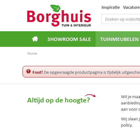
Ga
Inspiratie
Vacature
naar
content
SHOWROOM SALE
TUINMEUBELEN
Home
Fout!
De opgevraagde productpagina is tijdelijk uitgescha
Wil je ma
Altijd op de hoogte?
aanbiedin
aan voor 
Wij slaan
policy.