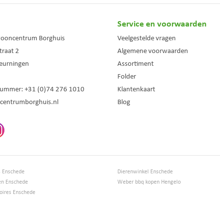
Service en voorwaarden
wooncentrum Borghuis
Veelgestelde vragen
traat 2
Algemene voorwaarden
eurningen
Assortiment
Folder
nummer:
+31 (0)74 276 1010
Klantenkaart
centrumborghuis.nl
Blog
s Enschede
Dierenwinkel Enschede
en Enschede
Weber bbq kopen Hengelo
ires Enschede