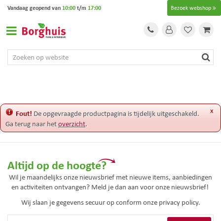
G
Vandaag geopend van
10:00
t/m
17:00
Bezoek webshop
a
n
a
a
r
c
o
n
t
e
x
Fout!
De opgevraagde productpagina is tijdelijk uitgeschakeld.
n
Ga terug naar het
overzicht
.
t
Altijd op de hoogte?
Wil je maandelijks onze nieuwsbrief met nieuwe items, aanbiedingen
en activiteiten ontvangen? Meld je dan aan voor onze nieuwsbrief!
Wij slaan je gegevens secuur op conform onze
privacy policy.