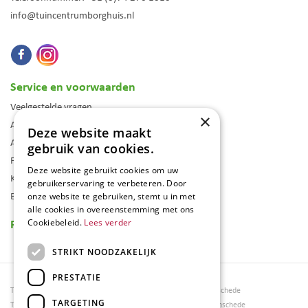
info@tuincentrumborghuis.nl
Service en voorwaarden
Veelgestelde vragen
×
Algemene voorwaarden
Deze website maakt
Assortiment
gebruik van cookies.
Folder
Deze website gebruikt cookies om uw
Klantenkaart
gebruikerservaring te verbeteren. Door
Blog
onze website te gebruiken, stemt u in met
alle cookies in overeenstemming met ons
Reviews
Cookiebeleid.
Lees verder
STRIKT NOODZAKELIJK
PRESTATIE
Tuincentrum Borghuis
Tuinmeubels Enschede
TARGETING
Tuinmeubels
Tuinmeubelen Enschede