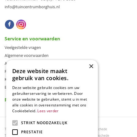
info@tuincentrumborghuis.nl
Service en voorwaarden
Veelgestelde vragen
Algemene voorwaarden
Assortiment
×
Deze website maakt
Folder
gebruik van cookies.
Klantenkaart
Blog
Deze website gebruikt cookies om uw
gebruikerservaring te verbeteren. Door
Reviews
onze website te gebruiken, stemt u in met
alle cookies in overeenstemming met ons
Cookiebeleid.
Lees verder
STRIKT NOODZAKELIJK
Tuincentrum Borghuis
Tuinmeubels Enschede
PRESTATIE
Tuinmeubels
Tuinmeubelen Enschede