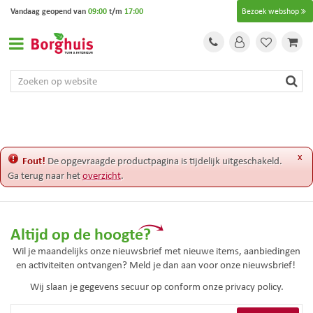
G
Vandaag geopend van
09:00
t/m
17:00
Bezoek webshop
a
n
a
a
r
c
o
n
t
e
x
Fout!
De opgevraagde productpagina is tijdelijk uitgeschakeld.
n
Ga terug naar het
overzicht
.
t
Altijd op de hoogte?
Wil je maandelijks onze nieuwsbrief met nieuwe items, aanbiedingen
en activiteiten ontvangen? Meld je dan aan voor onze nieuwsbrief!
Wij slaan je gegevens secuur op conform onze
privacy policy.