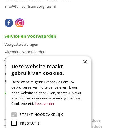
info@tuincentrumborghuis.nl
Service en voorwaarden
Veelgestelde vragen
Algemene voorwaarden
Assortiment
×
Deze website maakt
Folder
gebruik van cookies.
Klantenkaart
Blog
Deze website gebruikt cookies om uw
gebruikerservaring te verbeteren. Door
Reviews
onze website te gebruiken, stemt u in met
alle cookies in overeenstemming met ons
Cookiebeleid.
Lees verder
STRIKT NOODZAKELIJK
Tuincentrum Borghuis
Tuinmeubels Enschede
PRESTATIE
Tuinmeubels
Tuinmeubelen Enschede