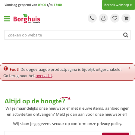
G
Vandaag geopend van
09:00
t/m
17:00
Bezoek webshop
a
n
a
a
r
c
o
n
t
e
x
Fout!
De opgevraagde productpagina is tijdelijk uitgeschakeld.
n
Ga terug naar het
overzicht
.
t
Altijd op de hoogte?
Wil je maandelijks onze nieuwsbrief met nieuwe items, aanbiedingen
en activiteiten ontvangen? Meld je dan aan voor onze nieuwsbrief!
Wij slaan je gegevens secuur op conform onze
privacy policy.