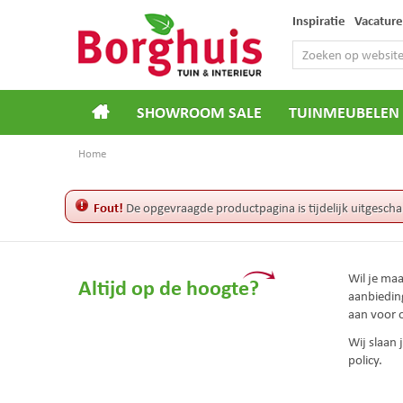
Ga
Inspiratie
Vacature
naar
content
SHOWROOM SALE
TUINMEUBELEN
Home
Fout!
De opgevraagde productpagina is tijdelijk uitgescha
Wil je ma
Altijd op de hoogte?
aanbiedin
aan voor 
Wij slaan
policy.