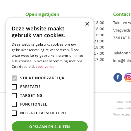
Openingstijden
Contact
×
Maandag
09:00 - 18:00
Tuin- en 
Deze website maakt
Dinsdag
09:00 - 18:00
Vliegvelds
gebruik van cookies.
Woensdag
09:00 - 18:00
7561AT
D
Donderdag
09:00 - 21:00
Deze website gebruikt cookies om uw
Vrijdag
09:00 - 18:00
gebruikerservaring te verbeteren. Door
Telefoon
Zaterdag
09:00 - 17:00
onze website te gebruiken, stemt u in met
Zondag
10:00 - 17:00
info@tuin
alle cookies in overeenstemming met ons
Cookiebeleid.
Lees verder
Toon alle openingstijden
STRIKT NOODZAKELIJK
PRESTATIE
TARGETING
Tuincentrum Borghuis
Tuinmeubel
FUNCTIONEEL
Tuinmeubels
Tuinmeubel
NIET-GECLASSIFICEERD
Loungesets
Woonaccesso
Bloemen
Barbecues
OPSLAAN EN SLUITEN