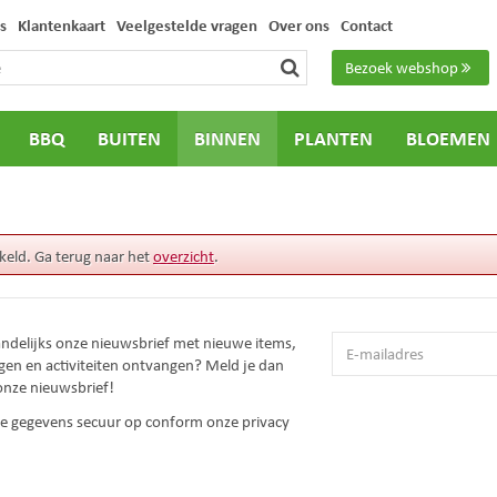
s
Klantenkaart
Veelgestelde vragen
Over ons
Contact
Bezoek webshop
BBQ
BUITEN
BINNEN
PLANTEN
BLOEMEN
keld. Ga terug naar het
overzicht
.
andelijks onze nieuwsbrief met nieuwe items,
gen en activiteiten ontvangen? Meld je dan
onze nieuwsbrief!
 je gegevens secuur op conform onze
privacy