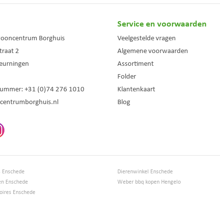
Service en voorwaarden
wooncentrum Borghuis
Veelgestelde vragen
traat 2
Algemene voorwaarden
eurningen
Assortiment
Folder
nummer:
+31 (0)74 276 1010
Klantenkaart
centrumborghuis.nl
Blog
s Enschede
Dierenwinkel Enschede
en Enschede
Weber bbq kopen Hengelo
ires Enschede