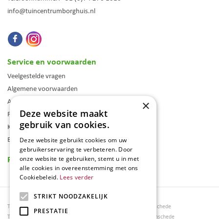
info@tuincentrumborghuis.nl
Service en voorwaarden
Veelgestelde vragen
Algemene voorwaarden
Assortiment
×
Deze website maakt
Folder
gebruik van cookies.
Klantenkaart
Blog
Deze website gebruikt cookies om uw
gebruikerservaring te verbeteren. Door
Reviews
onze website te gebruiken, stemt u in met
alle cookies in overeenstemming met ons
Cookiebeleid.
Lees verder
STRIKT NOODZAKELIJK
Tuincentrum Borghuis
Tuinmeubels Enschede
PRESTATIE
Tuinmeubels
Tuinmeubelen Enschede