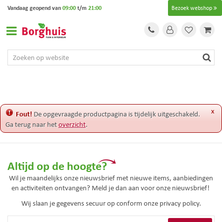
G
Vandaag geopend van
09:00
t/m
21:00
Bezoek webshop
a
n
a
a
r
c
o
n
t
e
x
Fout!
De opgevraagde productpagina is tijdelijk uitgeschakeld.
n
Ga terug naar het
overzicht
.
t
Altijd op de hoogte?
Wil je maandelijks onze nieuwsbrief met nieuwe items, aanbiedingen
en activiteiten ontvangen? Meld je dan aan voor onze nieuwsbrief!
Wij slaan je gegevens secuur op conform onze
privacy policy.