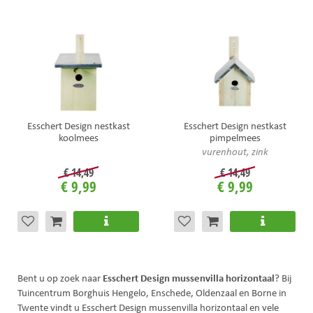
Esschert Design nestkast
Esschert Design nestkast
koolmees
pimpelmees
vurenhout, zink
€
14
,
49
€
14
,
49
€
9
,
99
€
9
,
99
Esschert Design mussenvilla horizontaal
Bent u op zoek naar
? Bij
Tuincentrum Borghuis Hengelo, Enschede, Oldenzaal en Borne in
Twente vindt u Esschert Design mussenvilla horizontaal en vele