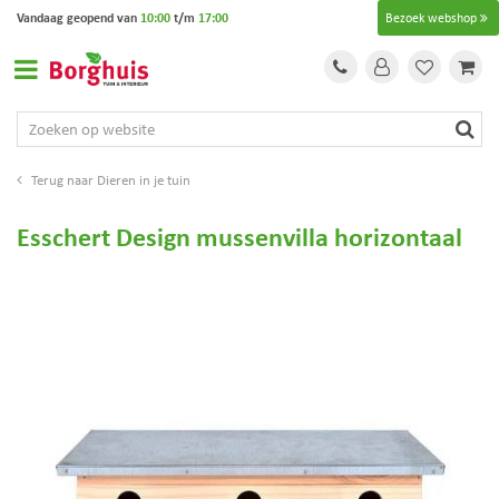
G
Vandaag geopend van
10:00
t/m
17:00
Bezoek webshop
a
n
a
a
r
c
o
Dieren in je tuin
n
t
Esschert Design mussenvilla horizontaal
e
n
t