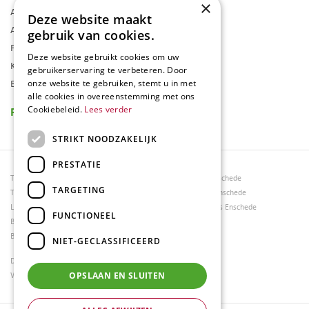
×
Algemene voorwaarden
Deze website maakt
Assortiment
gebruik van cookies.
Folder
Deze website gebruikt cookies om uw
Klantenkaart
gebruikerservaring te verbeteren. Door
Blog
onze website te gebruiken, stemt u in met
alle cookies in overeenstemming met ons
Reviews
Cookiebeleid.
Lees verder
STRIKT NOODZAKELIJK
PRESTATIE
Tuincentrum Borghuis
Tuinmeubels Enschede
TARGETING
Tuinmeubels
Tuinmeubelen Enschede
Loungesets
Woonaccessoires Enschede
FUNCTIONEEL
Bloemen
Barbecues
NIET-GECLASSIFICEERD
Dierenwinkel Enschede
Weber bbq kopen Hengelo
OPSLAAN EN SLUITEN