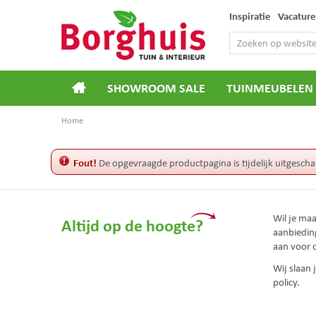
Ga
Inspiratie
Vacature
naar
content
SHOWROOM SALE
TUINMEUBELEN
Home
Fout!
De opgevraagde productpagina is tijdelijk uitgescha
Wil je ma
Altijd op de hoogte?
aanbiedin
aan voor 
Wij slaan
policy.