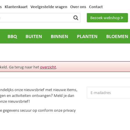
s
Klantenkaart
Veelgestelde vragen
Over ons
Contact
Bezoek webshop
BBQ
BUITEN
BINNEN
PLANTEN
BLOEMEN
keld. Ga terug naar het
overzicht
.
andelijks onze nieuwsbrief met nieuwe items,
gen en activiteiten ontvangen? Meld je dan
onze nieuwsbrief!
 je gegevens secuur op conform onze
privacy