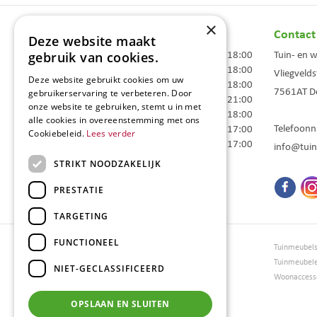
×
Openingstijden
Contact
Deze website maakt
Maandag
09:00 - 18:00
Tuin- en 
gebruik van cookies.
Dinsdag
09:00 - 18:00
Vliegvelds
Deze website gebruikt cookies om uw
Woensdag
09:00 - 18:00
7561AT
D
gebruikerservaring te verbeteren. Door
Donderdag
09:00 - 21:00
onze website te gebruiken, stemt u in met
Vrijdag
09:00 - 18:00
alle cookies in overeenstemming met ons
Telefoon
Zaterdag
09:00 - 17:00
Cookiebeleid.
Lees verder
Zondag
10:00 - 17:00
info@tuin
STRIKT NOODZAKELIJK
Toon alle openingstijden
PRESTATIE
TARGETING
FUNCTIONEEL
Tuincentrum Borghuis
Tuinmeubel
Tuinmeubels
Tuinmeubel
NIET-GECLASSIFICEERD
Loungesets
Woonaccesso
Bloemen
OPSLAAN EN SLUITEN
Barbecues