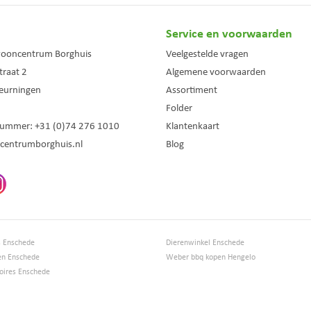
Service en voorwaarden
wooncentrum Borghuis
Veelgestelde vragen
traat 2
Algemene voorwaarden
eurningen
Assortiment
Folder
nummer:
+31 (0)74 276 1010
Klantenkaart
centrumborghuis.nl
Blog
s Enschede
Dierenwinkel Enschede
en Enschede
Weber bbq kopen Hengelo
ires Enschede