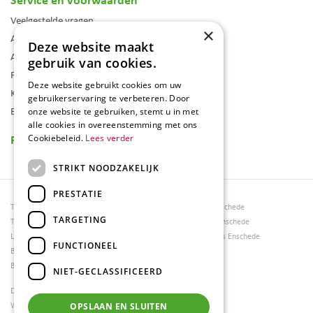
Veelgestelde vragen
×
Algemene voorwaarden
Deze website maakt
Assortiment
gebruik van cookies.
Folder
Deze website gebruikt cookies om uw
Klantenkaart
gebruikerservaring te verbeteren. Door
Blog
onze website te gebruiken, stemt u in met
alle cookies in overeenstemming met ons
Reviews
Cookiebeleid.
Lees verder
STRIKT NOODZAKELIJK
PRESTATIE
Tuincentrum Borghuis
Tuinmeubels Enschede
TARGETING
Tuinmeubels
Tuinmeubelen Enschede
Loungesets
Woonaccessoires Enschede
FUNCTIONEEL
Bloemen
Barbecues
NIET-GECLASSIFICEERD
Dierenwinkel Enschede
Weber bbq kopen Hengelo
OPSLAAN EN SLUITEN