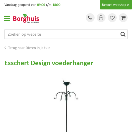
G
Vandaag geopend van
09:00
t/m
18:00
Bezoek webshop
a
n
a
a
r
c
o
Dieren in je tuin
n
t
Esschert Design voederhanger
e
n
t