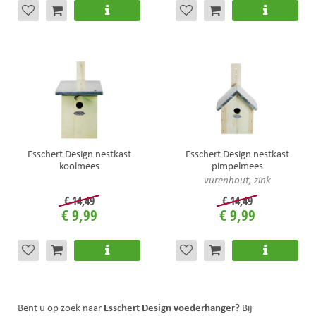
Esschert Design nestkast
Esschert Design nestkast
koolmees
pimpelmees
vurenhout, zink
€
14
,
49
€
14
,
49
€
9
,
99
€
9
,
99
Esschert Design voederhanger
Bent u op zoek naar
? Bij