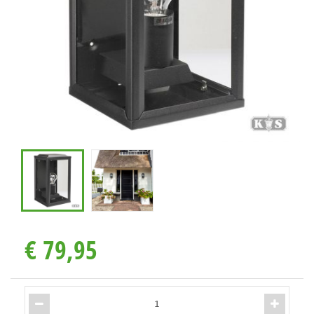
€
79
,
95