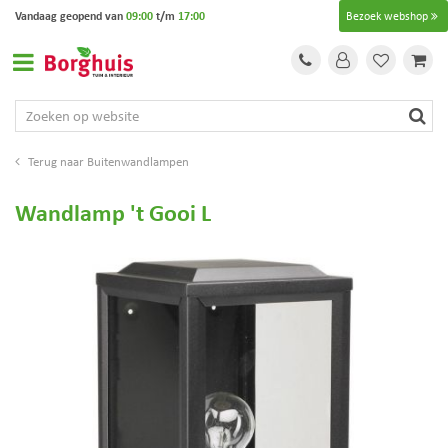
G
Vandaag geopend van
09:00
t/m
17:00
Bezoek webshop
a
n
a
a
r
c
o
Buitenwandlampen
n
t
Wandlamp 't Gooi L
e
n
t